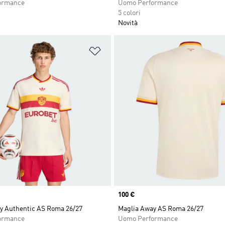
ormance
Uomo Performance
5 colori
Novità
ista dei desideri
Aggiungi alla lista dei desideri
Price
100 €
y Authentic AS Roma 26/27
Maglia Away AS Roma 26/27
ormance
Uomo Performance