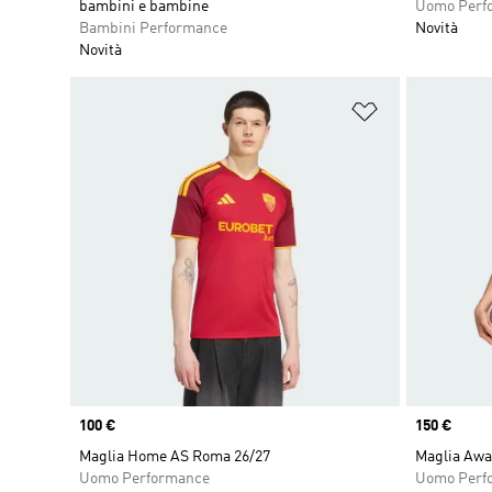
bambini e bambine
Uomo Perf
Bambini Performance
Novità
Novità
Aggiungi alla l
Price
100 €
Price
150 €
Maglia Home AS Roma 26/27
Maglia Awa
Uomo Performance
Uomo Perf