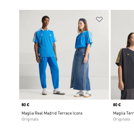
Aggiungi alla l
Price
80 €
Price
80 €
Maglia Real Madrid Terrace Icons
Maglia Ter
Originals
Originals