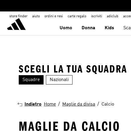
store finder
aiuto
ordini e resi
carte regalo
iscriviti
adiclub
acce
Uomo
Donna
Kids
Sca
SCEGLI LA TUA SQUADRA
Squadre
Nazionali
Juventus
AS Roma
Indietro
Home
Maglie da divisa
Calcio
MAGLIE DA CALCIO