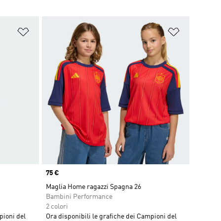
Aggiungi alla lista dei desideri
Aggiungi all
Price
75 €
Maglia Home ragazzi Spagna 26
Bambini Performance
2 colori
pioni del
Ora disponibili le grafiche dei Campioni del