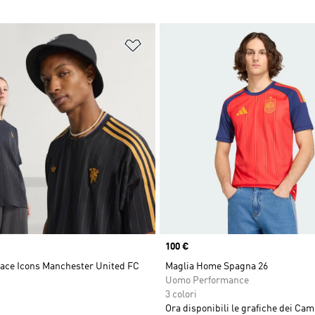
ista dei desideri
Aggiungi alla lista dei desideri
Price
100 €
race Icons Manchester United FC
Maglia Home Spagna 26
Uomo Performance
3 colori
Ora disponibili le grafiche dei Cam