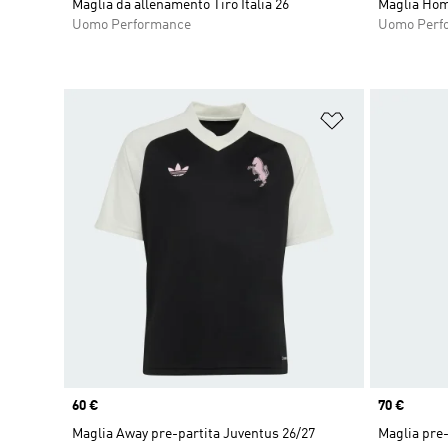
Maglia da allenamento Tiro Italia 26
Maglia Home
Uomo Performance
Uomo Perf
Aggiungi alla l
Price
60 €
Price
70 €
Maglia Away pre-partita Juventus 26/27
Maglia pre-