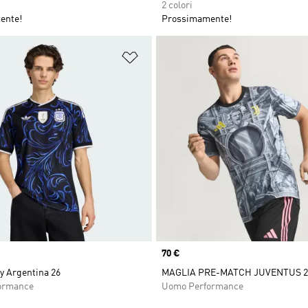
2 colori
ente!
Prossimamente!
ista dei desideri
Aggiungi alla lista dei desideri
Price
70 €
y Argentina 26
MAGLIA PRE-MATCH JUVENTUS 2
ormance
Uomo Performance