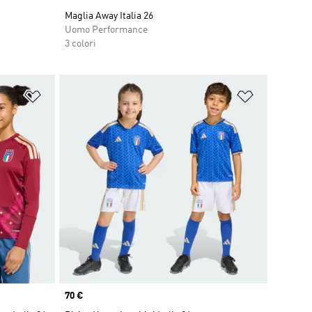
Maglia Away Italia 26
Uomo Performance
3 colori
Aggiungi alla lista dei desideri
Aggiungi all
Price
70 €