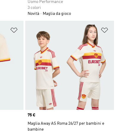
Uomo Performance
3 colori
Novità
Maglia da gioco
Aggiungi alla lista dei desideri
Aggiungi all
Price
75 €
Maglia Away AS Roma 26/27 per bambini e
bambine