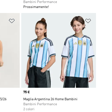
Bambini Performance
Prossimamente!
Aggiungi alla lista dei desideri
Aggiungi all
Price
75 €
5/26
Maglia Argentina 26 Home Bambini
Bambini Performance
2 colori