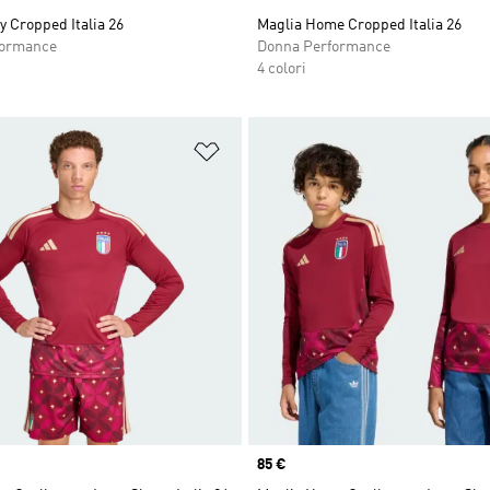
 Cropped Italia 26
Maglia Home Cropped Italia 26
formance
Donna Performance
4 colori
ista dei desideri
Aggiungi alla lista dei desideri
Price
85 €