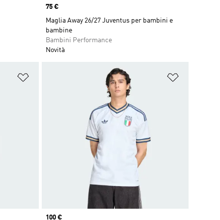
Price
75 €
Maglia Away 26/27 Juventus per bambini e
bambine
Bambini Performance
Novità
Aggiungi alla lista dei desideri
Aggiungi all
Price
100 €