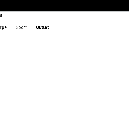
di
rpe
Sport
Outlet
Real Madrid
Liverpool