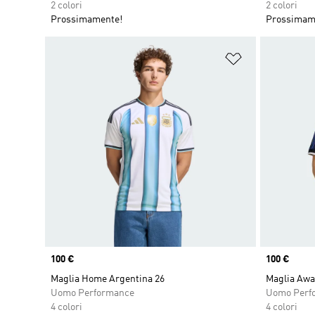
2 colori
2 colori
Prossimamente!
Prossimam
Aggiungi alla l
Price
100 €
Price
100 €
Maglia Home Argentina 26
Maglia Awa
Uomo Performance
Uomo Perf
4 colori
4 colori