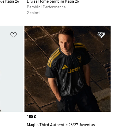
e Italia 26
Divisa Home bambini Italia 26
Bambini Performance
2 colori
Aggiungi alla lista dei desideri
Aggiungi all
Price
150 €
Maglia Third Authentic 26/27 Juventus