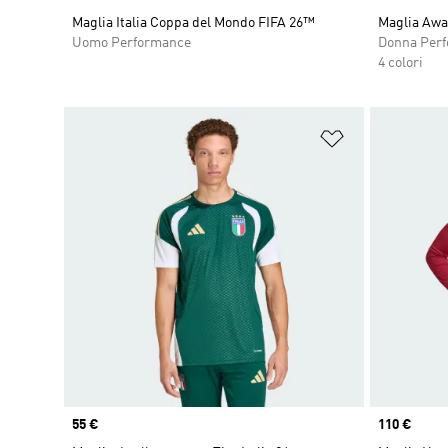
Maglia Italia Coppa del Mondo FIFA 26™
Maglia Away
Uomo Performance
Donna Per
4 colori
Aggiungi alla l
Price
55 €
Price
110 €