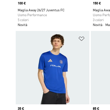
Price
100 €
Price
150 €
Maglia Away 26/27 Juventus FC
Maglia Awa
Uomo Performance
Uomo Perf
5 colori
3 colori
Novità
Novità
Mag
Aggiungi alla l
Price
35 €
Price
85 €