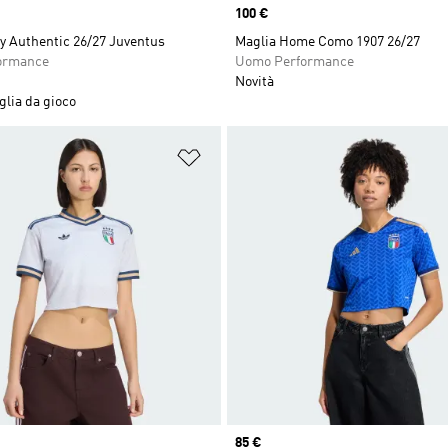
Price
100 €
y Authentic 26/27 Juventus
Maglia Home Como 1907 26/27
ormance
Uomo Performance
Novità
lia da gioco
ista dei desideri
Aggiungi alla lista dei desideri
Price
85 €