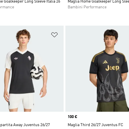
 Goalkeeper Long Sleeve Italia 26
Maglia Home Goalkeeper Long Sleev
ormance
Bambini Performance
ista dei desideri
Aggiungi alla lista dei desideri
Price
100 €
partita Away Juventus 26/27
Maglia Third 26/27 Juventus FC