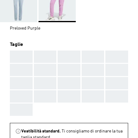
Preloved Purple
Taglie
AAA
AAA
AAA
AAA
AAA
AAA
AAA
AAA
AAA
AAA
AAA
AAA
AAA
AAA
AAA
AAA
AAA
AAA
AAA
AAA
AAA
Vestibilità standard.
Ti consigliamo di ordinare la tua
taglia standard.