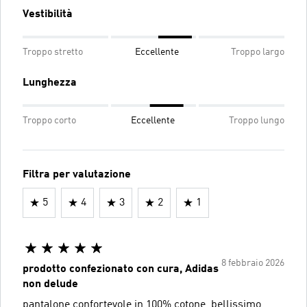
Vestibilità
Troppo stretto
Eccellente
Troppo largo
Lunghezza
Troppo corto
Eccellente
Troppo lungo
Filtra per valutazione
5
4
3
2
1
8 febbraio 2026
prodotto confezionato con cura, Adidas
non delude
pantalone confortevole in 100% cotone, bellissimo