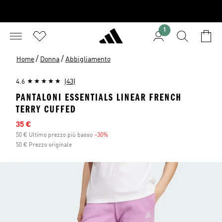
1
/
/
Home
Donna
Abbigliamento
4.6
(43)
PANTALONI ESSENTIALS LINEAR FRENCH
TERRY CUFFED
Prezzo scontato
35 €
50 € Ultimo prezzo più basso
-30%
Sconto
50 € Prezzo originale