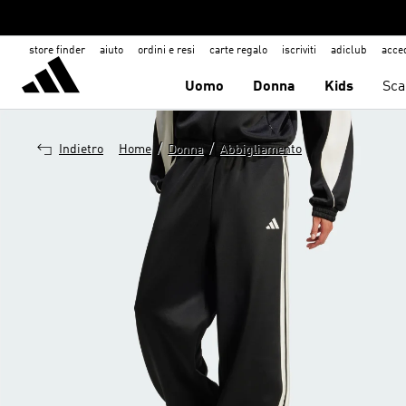
store finder
aiuto
ordini e resi
carte regalo
iscriviti
adiclub
acce
Uomo
Donna
Kids
Sca
/
/
Indietro
Home
Donna
Abbigliamento