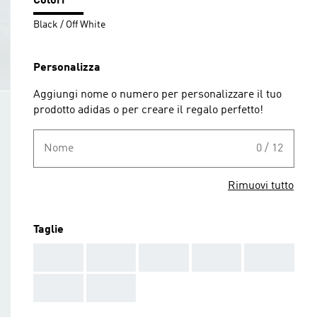
Colori
Black / Off White
Personalizza
Aggiungi nome o numero per personalizzare il tuo
prodotto adidas o per creare il regalo perfetto!
Nome
0 / 12
Rimuovi tutto
Taglie
AAA
AAA
AAA
AAA
AAA
AAA
AAA