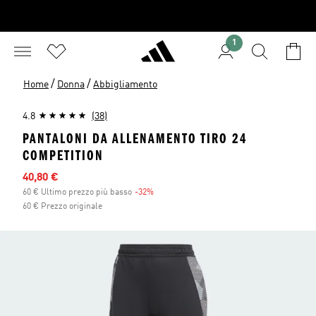
1
/
/
Home
Donna
Abbigliamento
4.8
(38)
PANTALONI DA ALLENAMENTO TIRO 24
COMPETITION
Prezzo scontato
40,80 €
60 € Ultimo prezzo più basso
-32%
Sconto
60 € Prezzo originale