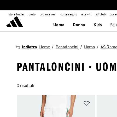
store finder
aiuto
ordini e resi
carte regalo
iscriviti
adiclub
acce
Uomo
Donna
Kids
Sca
Indietro
Home
Pantaloncini
Uomo
AS Rom
PANTALONCINI · UOM
3 risultati
Aggiungi alla l