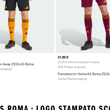
Current price
31,50 €
29,25 € Ultimo prezzo più basso
ni Away 25/26 AS Roma
45 € Prezzo originale
ormance
Pantaloncini Home AS Roma 25/26
Uomo Performance
AS ROMA • LOGO STAMPATO SC