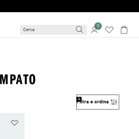
1
AMPATO
4
Filtra e ordina
Aggiungi alla lista dei desideri