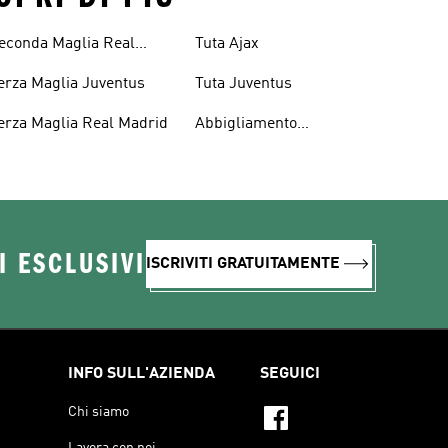
econda Maglia Real
Tuta Ajax
adrid
erza Maglia Juventus
Tuta Juventus
erza Maglia Real Madrid
Abbigliamento
Performance
I ESCLUSIVI
ISCRIVITI GRATUITAMENTE
INFO SULL'AZIENDA
SEGUICI
Chi siamo
Lavora con noi