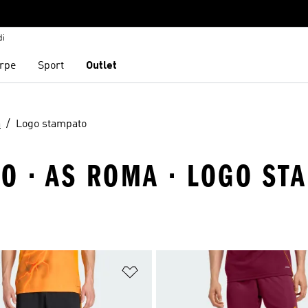
di
rpe
Sport
Outlet
a
Logo stampato
O · AS ROMA · LOGO ST
ista dei desideri
Aggiungi alla lista dei desideri