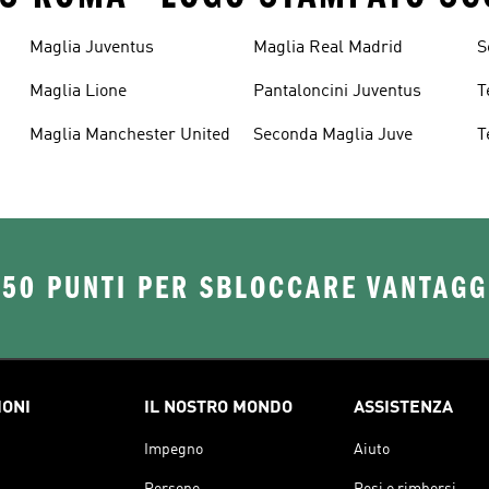
Maglia Juventus
Maglia Real Madrid
S
M
Maglia Lione
Pantaloncini Juventus
T
Maglia Manchester United
Seconda Maglia Juve
T
250 PUNTI PER SBLOCCARE VANTAGG
IONI
IL NOSTRO MONDO
ASSISTENZA
Impegno
Aiuto
Persone
Resi e rimborsi