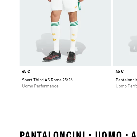
Price
45 €
Price
45 €
Short Third AS Roma 25/26
Pantalonci
Uomo Performance
Uomo Perf
PANTALONCINI • UOMO • 