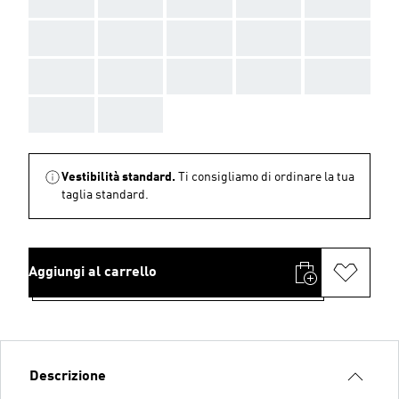
AAA
AAA
AAA
AAA
AAA
AAA
AAA
AAA
AAA
AAA
AAA
AAA
Vestibilità standard.
Ti consigliamo di ordinare la tua
taglia standard.
Aggiungi al carrello
Descrizione