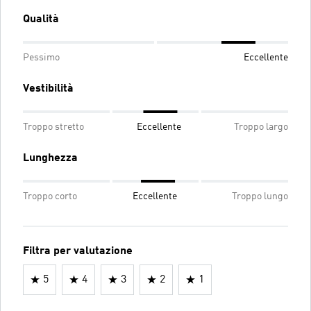
Qualità
Pessimo
Eccellente
Vestibilità
Troppo stretto
Eccellente
Troppo largo
Lunghezza
Troppo corto
Eccellente
Troppo lungo
Filtra per valutazione
5
4
3
2
1