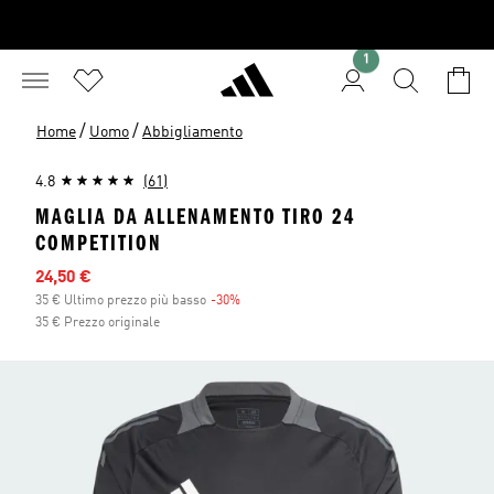
1
/
/
Home
Uomo
Abbigliamento
4.8
(61)
MAGLIA DA ALLENAMENTO TIRO 24
COMPETITION
Prezzo scontato
24,50 €
35 € Ultimo prezzo più basso
-30%
Sconto
35 € Prezzo originale