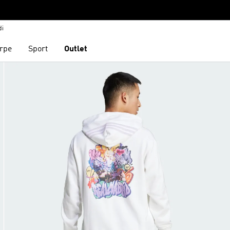
di
rpe
Sport
Outlet