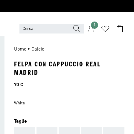
1
Uomo • Calcio
FELPA CON CAPPUCCIO REAL
MADRID
Prezzo
70 €
White
Taglie
AAA
AAA
AAA
AAA
AAA