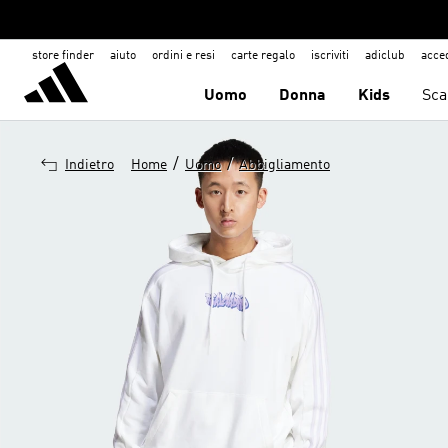
store finder
aiuto
ordini e resi
carte regalo
iscriviti
adiclub
acce
Uomo
Donna
Kids
Sca
/
/
Indietro
Home
Uomo
Abbigliamento