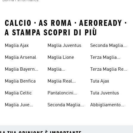
Donna Performance
CALCIO • AS ROMA • AEROREADY •
A STAMPA SCOPRI DI PIÙ
Maglia Ajax
Maglia Juventus
Seconda Maglia
Real Madrid
Maglia Arsenal
Maglia Lione
Terza Maglia
Juventus
Maglia Bayern
Maglia
Terza Maglia Real
Monaco
Manchester
Madrid
Maglia Benfica
Maglia Real
Tuta Ajax
United
Madrid
Maglia Celtic
Pantaloncini
Tuta Juventus
Juventus
Maglia Juve
Seconda Maglia
Abbigliamento
Bambino
Juve
Performance