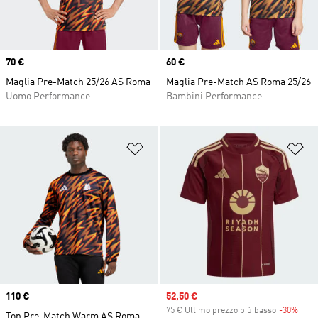
Price
70 €
Price
60 €
Maglia Pre-Match 25/26 AS Roma
Maglia Pre-Match AS Roma 25/26
Uomo Performance
Bambini Performance
Aggiungi alla lista dei desideri
Ag
Price
110 €
Sale price
52,50 €
75 € Ultimo prezzo più basso
-30%
Disc
Top Pre-Match Warm AS Roma