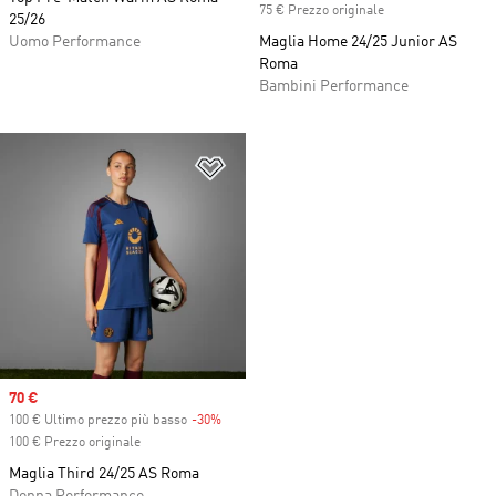
75 € Prezzo originale
25/26
Uomo Performance
Maglia Home 24/25 Junior AS
Roma
Bambini Performance
Aggiungi alla lista dei desideri
Sale price
70 €
100 € Ultimo prezzo più basso
-30%
Discount
100 € Prezzo originale
Maglia Third 24/25 AS Roma