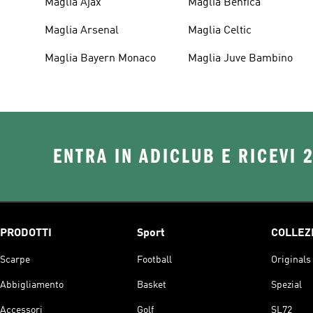
Maglia Ajax
Maglia Benfica
Maglia Arsenal
Maglia Celtic
Maglia Bayern Monaco
Maglia Juve Bambino
ENTRA IN ADICLUB E RICEVI 
PRODOTTI
Sport
COLLEZ
Scarpe
Football
Originals
Abbigliamento
Basket
Spezial
Accessori
Golf
SL72