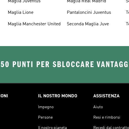
Maglia Juventus
Maglia Real Madrid
S
M
Maglia Lione
Pantaloncini Juventus
T
Maglia Manchester United
Seconda Maglia Juve
T
250 PUNTI PER SBLOCCARE VANTAGG
IONI
IL NOSTRO MONDO
ASSISTENZA
Impegno
Aiuto
Persone
Resi e rimborsi
Il nostro pianeta
Recedi dal contratto