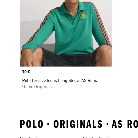
Price
70 €
Polo Terrace Icons Long Sleeve AS Roma
Uomo Originals
POLO • ORIGINALS • AS R