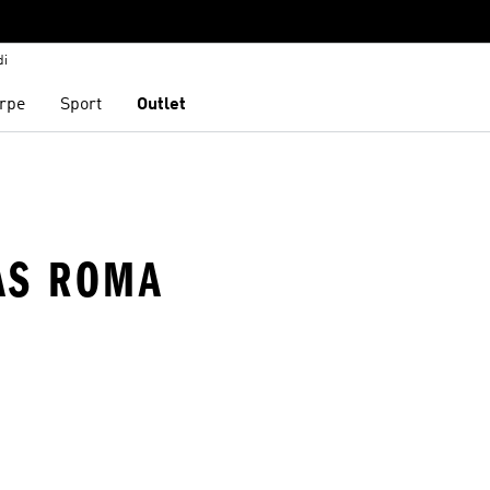
di
rpe
Sport
Outlet
 AS ROMA
ista dei desideri