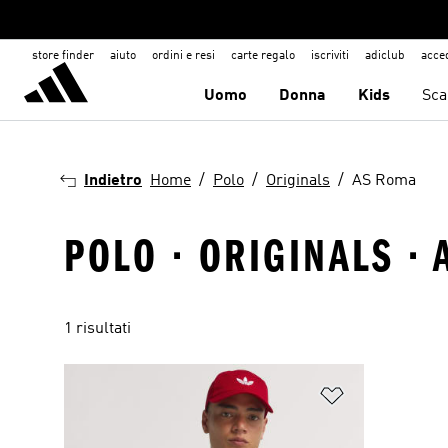
store finder
aiuto
ordini e resi
carte regalo
iscriviti
adiclub
acce
Uomo
Donna
Kids
Sca
Indietro
Home
Polo
Originals
AS Roma
POLO · ORIGINALS ·
1 risultati
Aggiungi alla l