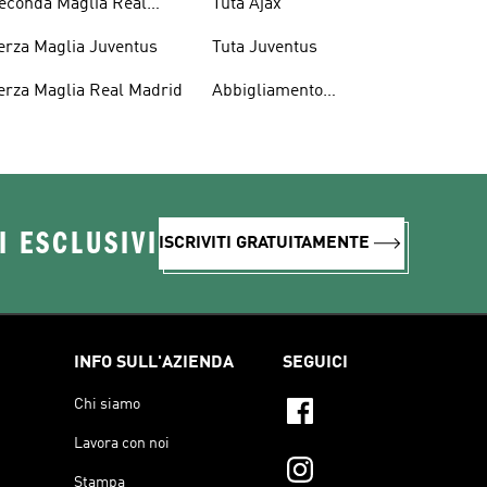
econda Maglia Real
Tuta Ajax
adrid
erza Maglia Juventus
Tuta Juventus
erza Maglia Real Madrid
Abbigliamento
Performance
I ESCLUSIVI
ISCRIVITI GRATUITAMENTE
INFO SULL'AZIENDA
SEGUICI
Chi siamo
Lavora con noi
Stampa