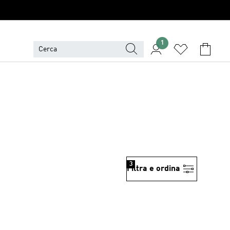
1
3
Filtra e ordina