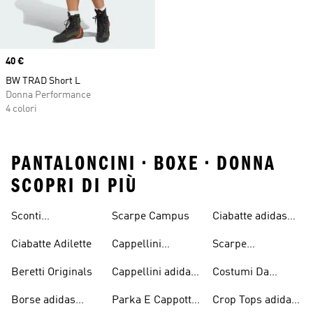
Price
40 €
BW TRAD Short L
Donna Performance
4 colori
PANTALONCINI • BOXE • DONNA
SCOPRI DI PIÙ
Sconti
Scarpe Campus
Ciabatte adidas
Abbigliamento
Originals
Ciabatte Adilette
Cappellini
Scarpe
adidas Originals
Originals
Continental 80
Beretti Originals
Cappellini adidas
Costumi Da
Originals
Bagno Originals
Borse adidas
Parka E Cappotti
Crop Tops adidas