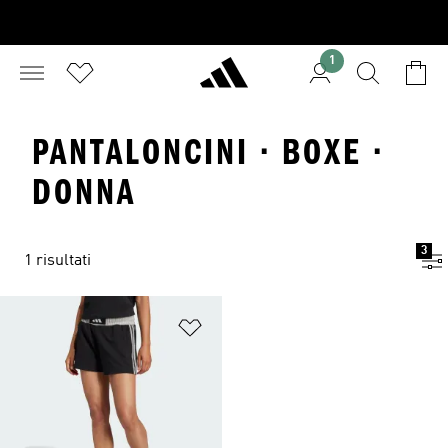
1
PANTALONCINI · BOXE ·
DONNA
3
1 risultati
Aggiungi alla lista dei desideri