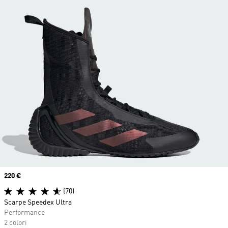
Price
220 €
(70)
Scarpe Speedex Ultra
Performance
2 colori