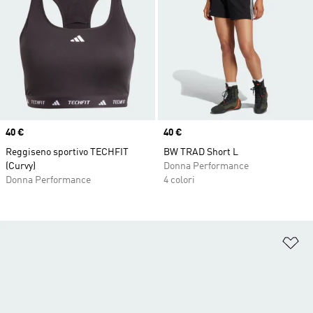
Price
40 €
Price
40 €
Reggiseno sportivo TECHFIT
BW TRAD Short L
(Curvy)
Donna Performance
Donna Performance
4 colori
Ag