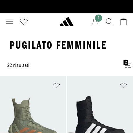
1
PUGILATO FEMMINILE
2
22 risultati
Aggiungi alla lista dei desideri
Ag