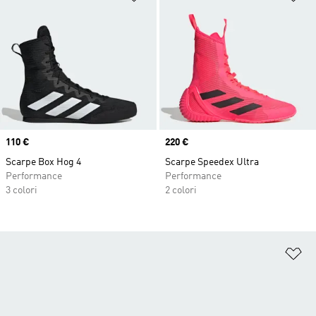
Price
110 €
Price
220 €
Scarpe Box Hog 4
Scarpe Speedex Ultra
Performance
Performance
3 colori
2 colori
Ag