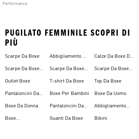
Performance
PUGILATO FEMMINILE SCOPRI DI
PIÙ
Scarpe Da Boxe
Abbigliamento Da
Calze Da Boxe Da
Boxe
Uomo
Scarpe Da Boxe
Scarpe Da Boxe
Scarpe Da Boxe
Da Donna
Da Uomo
Bianche
Outlet Boxe
T-shirt Da Boxe
Top Da Boxe
Pantaloncini Da
Boxe Per Bambini
Boxe Da Uomo
Boxe
Boxe Da Donna
Pantaloncini Da
Abbigliamento
Boxe Da Donna
Performance
Boxe
Guanti Da Boxe
Bikini
Personalizzabile