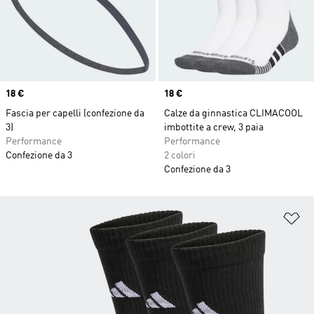
Price
18 €
Price
18 €
Fascia per capelli (confezione da
Calze da ginnastica CLIMACOOL
3)
imbottite a crew, 3 paia
Performance
Performance
Confezione da 3
2 colori
Confezione da 3
Ag