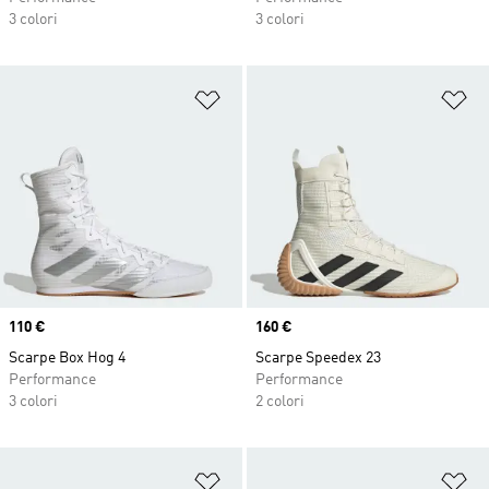
3 colori
3 colori
Aggiungi alla lista dei desideri
Ag
Price
110 €
Price
160 €
Scarpe Box Hog 4
Scarpe Speedex 23
Performance
Performance
3 colori
2 colori
Aggiungi alla lista dei desideri
Ag