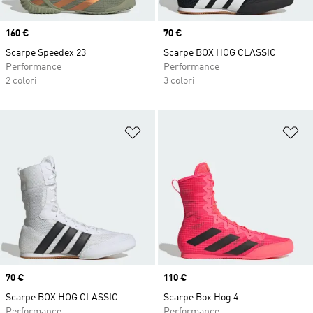
Price
160 €
Price
70 €
Scarpe Speedex 23
Scarpe BOX HOG CLASSIC
Performance
Performance
2 colori
3 colori
Aggiungi alla lista dei desideri
Ag
Price
70 €
Price
110 €
Scarpe BOX HOG CLASSIC
Scarpe Box Hog 4
Performance
Performance