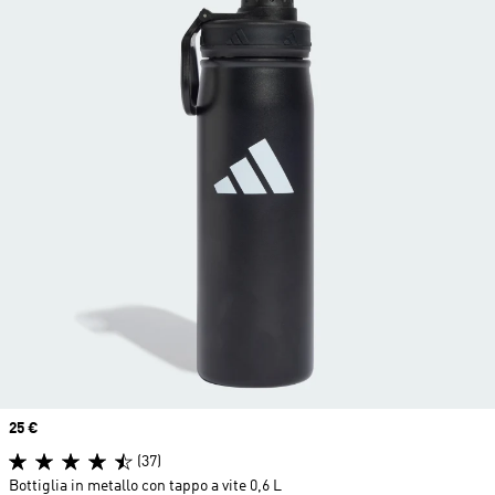
Price
25 €
(37)
Bottiglia in metallo con tappo a vite 0,6 L