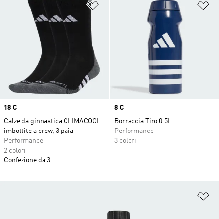
Aggiungi alla lista dei desideri
Ag
Price
18 €
Price
8 €
Calze da ginnastica CLIMACOOL
Borraccia Tiro 0.5L
imbottite a crew, 3 paia
Performance
Performance
3 colori
2 colori
Confezione da 3
Ag