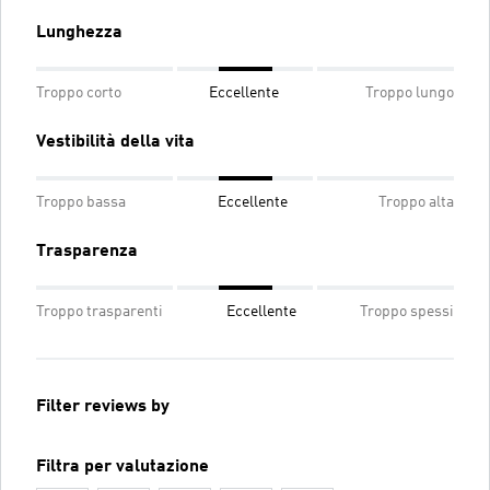
Lunghezza
Troppo corto
Eccellente
Troppo lungo
Vestibilità della vita
Troppo bassa
Eccellente
Troppo alta
Trasparenza
Troppo trasparenti
Eccellente
Troppo spessi
Filter reviews by
Filtra per valutazione