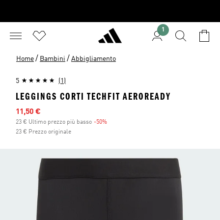
1
/
/
Home
Bambini
Abbigliamento
5
(1)
LEGGINGS CORTI TECHFIT AEROREADY
Prezzo scontato
11,50 €
23 € Ultimo prezzo più basso
-50%
Sconto
23 € Prezzo originale