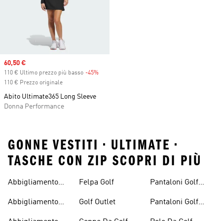
Sale price
60,50 €
110 € Ultimo prezzo più basso
-45%
Discount
110 € Prezzo originale
Abito Ultimate365 Long Sleeve
Donna Performance
GONNE VESTITI • ULTIMATE •
TASCHE CON ZIP SCOPRI DI PIÙ
Abbigliamento
Felpa Golf
Pantaloni Golf
Golf
Donna
Abbigliamento
Golf Outlet
Pantaloni Golf
Golf Donna
Uomo