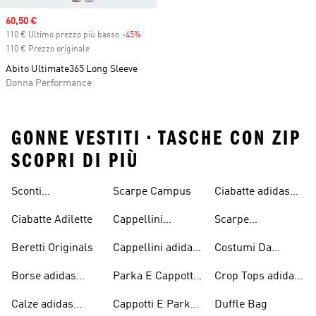
Sale price
60,50 €
110 € Ultimo prezzo più basso
-45%
Discount
110 € Prezzo originale
Abito Ultimate365 Long Sleeve
Donna Performance
GONNE VESTITI • TASCHE CON ZIP
SCOPRI DI PIÙ
Sconti
Scarpe Campus
Ciabatte adidas
Abbigliamento
Originals
Ciabatte Adilette
Cappellini
Scarpe
adidas Originals
Originals
Continental 80
Beretti Originals
Cappellini adidas
Costumi Da
Originals
Bagno Originals
Borse adidas
Parka E Cappotti
Crop Tops adidas
Originals
Blu
Originals
Calze adidas
Cappotti E Parkas
Duffle Bag