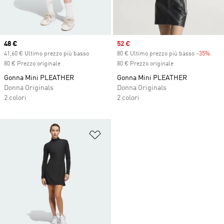
Current price
48 €
Sale price
52 €
41,60 € Ultimo prezzo più basso
80 € Ultimo prezzo più basso
-35%
Disc
80 € Prezzo originale
80 € Prezzo originale
Gonna Mini PLEATHER
Gonna Mini PLEATHER
Donna Originals
Donna Originals
2 colori
2 colori
Aggiungi alla lista dei desideri