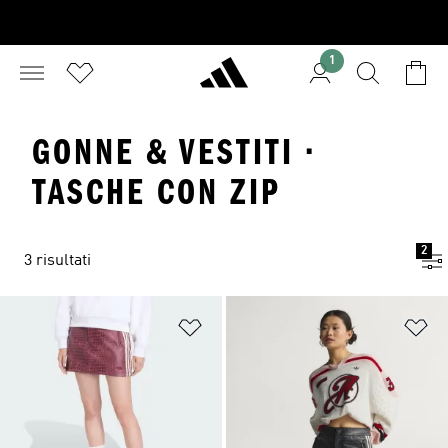
1
GONNE & VESTITI ·
TASCHE CON ZIP
2
3 risultati
Aggiungi alla lista dei desideri
Ag