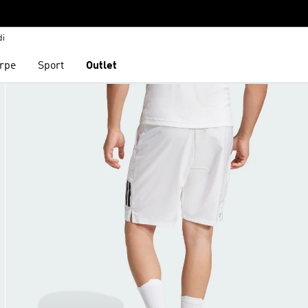
di
rpe
Sport
Outlet