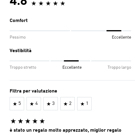
4.8
Comfort
Pessimo
Eccellente
Vestibilità
Troppo stretto
Eccellente
Troppo largo
Filtra per valutazione
5
4
3
2
1
è stato un regalo molto apprezzato, miglior regalo