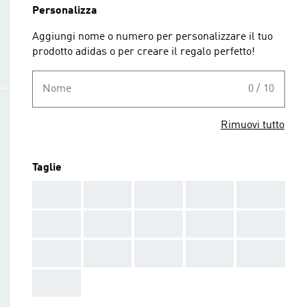
Personalizza
Aggiungi nome o numero per personalizzare il tuo
prodotto adidas o per creare il regalo perfetto!
Nome
0 / 10
Rimuovi tutto
Taglie
AAA
AAA
AAA
AAA
AAA
AAA
AAA
AAA
AAA
AAA
AAA
AAA
AAA
AAA
AAA
AAA