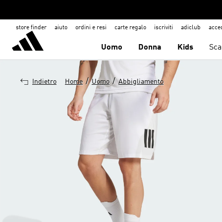
store finder
aiuto
ordini e resi
carte regalo
iscriviti
adiclub
acce
Uomo
Donna
Kids
Sca
/
/
Indietro
Home
Uomo
Abbigliamento