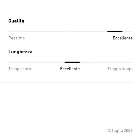
Qualità
Pessimo
Eccellente
Lunghezza
Troppo corto
Eccellente
Troppo lungo
15 luglio 2026