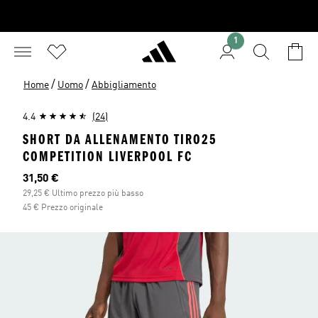
1
/
/
Home
Uomo
Abbigliamento
4.4
(24)
SHORT DA ALLENAMENTO TIRO25
COMPETITION LIVERPOOL FC
Prezzo attuale
31,50 €
29,25 € Ultimo prezzo più basso
45 € Prezzo originale