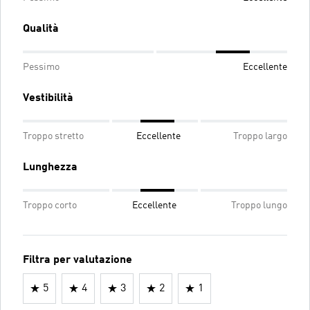
Qualità
Pessimo
Eccellente
Vestibilità
Troppo stretto
Eccellente
Troppo largo
Lunghezza
Troppo corto
Eccellente
Troppo lungo
Filtra per valutazione
5
4
3
2
1