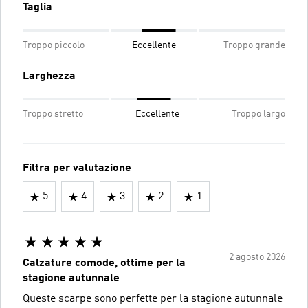
Taglia
Troppo piccolo
Eccellente
Troppo grande
Larghezza
Troppo stretto
Eccellente
Troppo largo
Filtra per valutazione
5
4
3
2
1
2 agosto 2026
Calzature comode, ottime per la
stagione autunnale
Queste scarpe sono perfette per la stagione autunnale