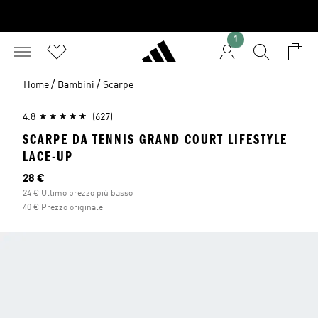
1
/
/
Home
Bambini
Scarpe
4.8
(627)
SCARPE DA TENNIS GRAND COURT LIFESTYLE
LACE-UP
Prezzo attuale
28 €
24 € Ultimo prezzo più basso
40 € Prezzo originale