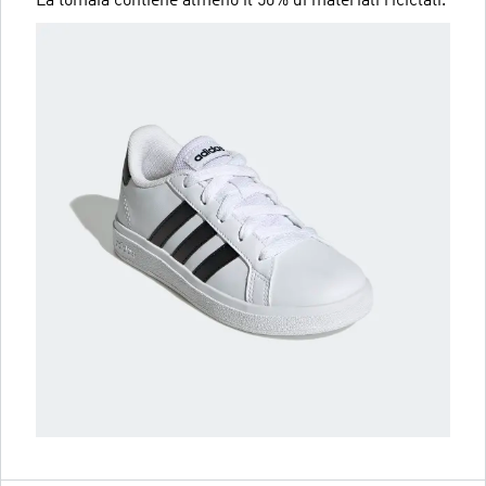
La tomaia contiene almeno il 50% di materiali riciclati.