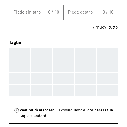
Piede sinistro
0 / 10
Piede destro
0 / 10
Rimuovi tutto
Taglie
AAA
AAA
AAA
AAA
AAA
AAA
AAA
AAA
AAA
AAA
AAA
AAA
AAA
AAA
AAA
AAA
AAA
AAA
AAA
AAA
Vestibilità standard.
Ti consigliamo di ordinare la tua
taglia standard.