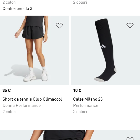
2 colori
2 colori
Confezione da 3
Aggiungi alla lista dei desideri
Ag
Price
35 €
Price
10 €
Short da tennis Club Climacool
Calze Milano 23
Donna Performance
Performance
2 colori
5 colori
Ag