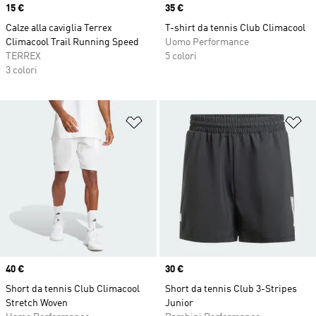
Price
15 €
Price
35 €
Calze alla caviglia Terrex
T-shirt da tennis Club Climacool
Climacool Trail Running Speed
Uomo Performance
TERREX
5 colori
3 colori
Aggiungi alla lista dei desideri
Ag
Price
40 €
Price
30 €
Short da tennis Club Climacool
Short da tennis Club 3-Stripes
Stretch Woven
Junior