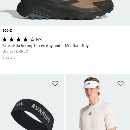
Price
100 €
(49)
Scarpe da hiking Terrex Anylander Mid Rain.Rdy
Uomo TERREX
6 colori
Aggiungi alla lista dei desideri
Ag