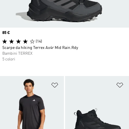
Price
85 €
(14)
Scarpe da hiking Terrex Ax4r Mid Rain.Rdy
Bambini TERREX
5 colori
Aggiungi alla lista dei desideri
Ag