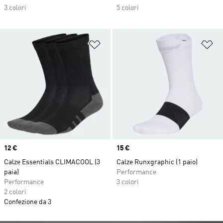
3 colori
5 colori
Aggiungi alla lista dei desideri
Ag
Price
12 €
Price
15 €
Calze Essentials CLIMACOOL (3
Calze Runxgraphic (1 paio)
paia)
Performance
Performance
3 colori
2 colori
Confezione da 3