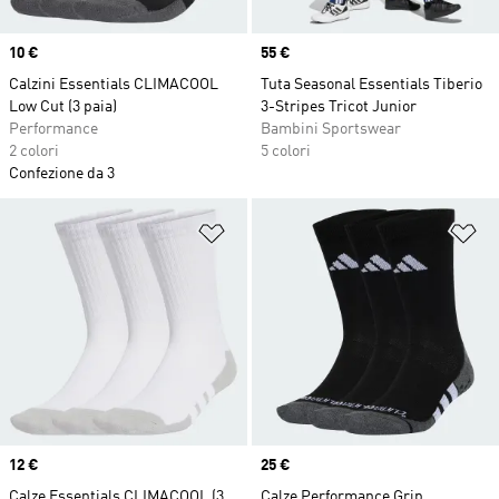
Price
10 €
Price
55 €
Calzini Essentials CLIMACOOL
Tuta Seasonal Essentials Tiberio
Low Cut (3 paia)
3-Stripes Tricot Junior
Performance
Bambini Sportswear
2 colori
5 colori
Confezione da 3
Aggiungi alla lista dei desideri
Ag
Price
12 €
Price
25 €
Calze Essentials CLIMACOOL (3
Calze Performance Grip