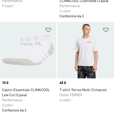
Performance
CLIMACOOL Cushioned (3 paia)
9 colori
Performance
2 colori
Confezione da 3
Aggiungi alla lista dei desideri
Ag
Price
10 €
Price
45 €
Calzini Essentials CLIMACOOL
T-shirt Terrex Multi Climacool
Low Cut (3 paia)
Uomo TERREX
Performance
4 colori
2 colori
Confezione da 3