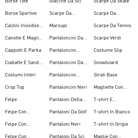
Borse Tote
Giacche Da Sci
Scarpe Da Skate
Borse Sportive
Scarpe Da
Scarpe Da
Inverno
Pesistica
Calzini Invisible
Marsupi
Scarpe Da Tennis
Sneaker
Canotte E Maglie
Pantaloncini Da
Scarpe Verdi
Senza Maniche
Basket
Cappotti E Parka
Pantaloncini
Costume Slip
Bianchi
Ciabatte E Sandali
Pantaloncini Da
Snowboard
Bianchi
Golf
Costumi Interi
Pantaloncini
Strati Base
Lunghezza
Crop Top
Pantaloncini Neri
Magliette Con
Ginocchio
Grafica
Felpe
Pantaloni Della
T-shirt E
Tuta
Magliette
Felpe Con
Pantaloni Da Golf
T-shirt In Bianco
Arancioni
Cappuccio
Felpe Con
Pantaloni Neri
T-shirt In Grigie
Bordeaux
Cappuccio Grigio
Felpe Con
Pantaloni Da Sci
Maglie Con