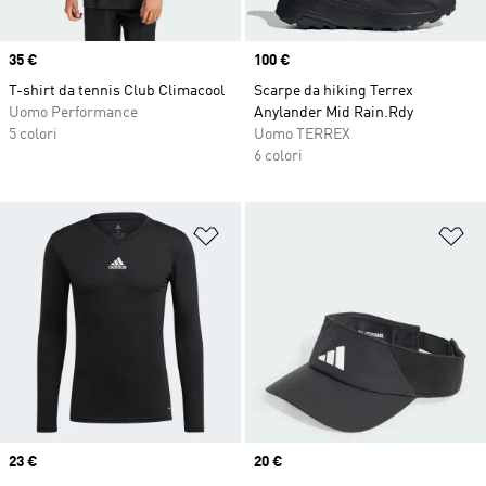
Price
35 €
Price
100 €
T-shirt da tennis Club Climacool
Scarpe da hiking Terrex
Uomo Performance
Anylander Mid Rain.Rdy
5 colori
Uomo TERREX
6 colori
Aggiungi alla lista dei desideri
Ag
Price
23 €
Price
20 €