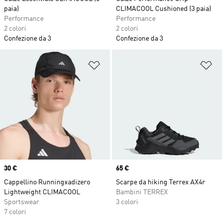
paia)
CLIMACOOL Cushioned (3 paia)
Performance
Performance
2 colori
2 colori
Confezione da 3
Confezione da 3
Aggiungi alla lista dei desideri
Ag
Price
30 €
Price
65 €
Cappellino Runningxadizero
Scarpe da hiking Terrex AX4r
Lightweight CLIMACOOL
Bambini TERREX
Sportswear
3 colori
7 colori