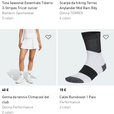
Tuta Seasonal Essentials Tiberio
Scarpe da hiking Terrex
3-Stripes Tricot Junior
Anylander Mid Rain.Rdy
Bambini Sportswear
Donna TERREX
5 colori
6 colori
Aggiungi alla lista dei desideri
Ag
Price
40 €
Price
15 €
Gonna da tennis Climacool del
Calze Runxboost 1 Paio
club
Performance
Donna Performance
2 colori
2 colori