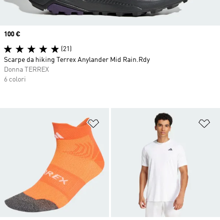
Price
100 €
(21)
Scarpe da hiking Terrex Anylander Mid Rain.Rdy
Donna TERREX
6 colori
Aggiungi alla lista dei desideri
Ag