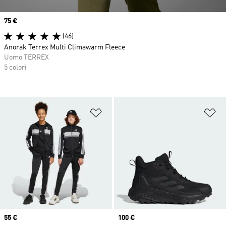
Price
75 €
(46)
Anorak Terrex Multi Climawarm Fleece
Uomo TERREX
5 colori
Aggiungi alla lista dei desideri
Ag
Price
55 €
Price
100 €