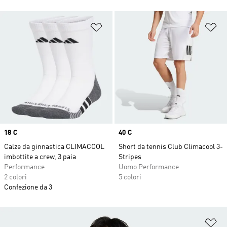
Aggiungi alla lista dei desideri
Ag
Price
18 €
Price
40 €
Calze da ginnastica CLIMACOOL
Short da tennis Club Climacool 3-
imbottite a crew, 3 paia
Stripes
Performance
Uomo Performance
2 colori
5 colori
Confezione da 3
Ag