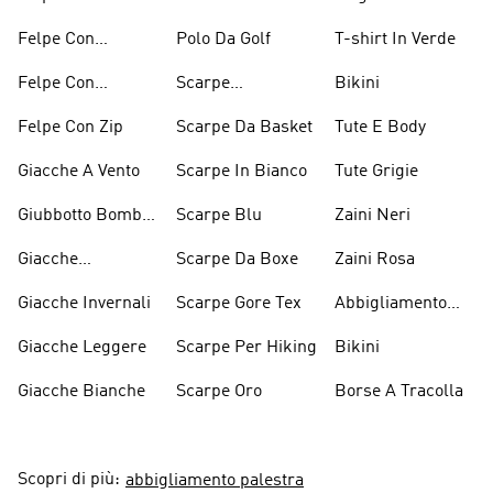
Cappuccio Rosso
Maniche Lunghe
Felpe Con
Polo Da Golf
T-shirt In Verde
Cappuccio Verdi
Felpe Con
Scarpe
Bikini
Cappuccio Viola
D'arrampicata
Felpe Con Zip
Scarpe Da Basket
Tute E Body
Giacche A Vento
Scarpe In Bianco
Tute Grigie
Giubbotto Bomber
Scarpe Blu
Zaini Neri
E Cappotti
Giacche
Scarpe Da Boxe
Zaini Rosa
Imbottiti
Impermeabili
Giacche Invernali
Scarpe Gore Tex
Abbigliamento
Performance
Giacche Leggere
Scarpe Per Hiking
Bikini
Giacche Bianche
Scarpe Oro
Borse A Tracolla
Scopri di più:
abbigliamento palestra