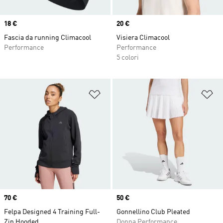
Price
18 €
Price
20 €
Fascia da running Climacool
Visiera Climacool
Performance
Performance
5 colori
Aggiungi alla lista dei desideri
Ag
Price
70 €
Price
50 €
Felpa Designed 4 Training Full-
Gonnellino Club Pleated
Zip Hooded
Donna Performance