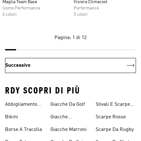
Maglia Team Base
Visiera Climacool
Uomo Performance
Performance
6 colori
5 colori
Pagina: 1 di 12
Successivo
RDY SCOPRI DI PIÙ
Abbigliamento
Giacche Da Golf
Stivali E Scarpe
Performance
Rosa
Bikini
Giacche
Scarpe Rosse
Impermeabili
Borse A Tracolla
Giacche Marroni
Scarpe Da Rugby