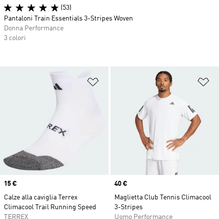
(53)
Pantaloni Train Essentials 3-Stripes Woven
Donna Performance
3 colori
Aggiungi alla lista dei desideri
Ag
Price
15 €
Price
40 €
Calze alla caviglia Terrex
Maglietta Club Tennis Climacool
Climacool Trail Running Speed
3-Stripes
TERREX
Uomo Performance