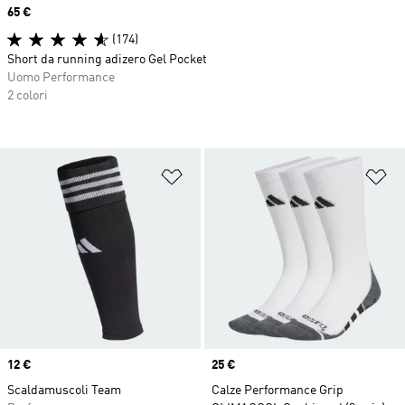
Price
65 €
(174)
Short da running adizero Gel Pocket
Uomo Performance
2 colori
Aggiungi alla lista dei desideri
Ag
Price
12 €
Price
25 €
Scaldamuscoli Team
Calze Performance Grip