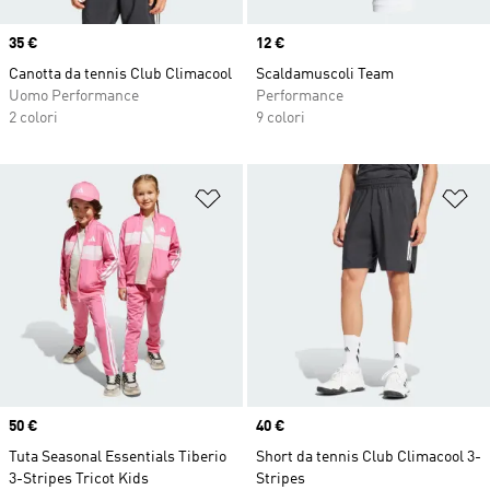
Price
35 €
Price
12 €
Canotta da tennis Club Climacool
Scaldamuscoli Team
Uomo Performance
Performance
2 colori
9 colori
Aggiungi alla lista dei desideri
Ag
Price
50 €
Price
40 €
Tuta Seasonal Essentials Tiberio
Short da tennis Club Climacool 3-
3-Stripes Tricot Kids
Stripes