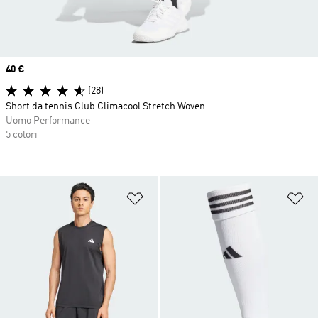
Price
40 €
(28)
Short da tennis Club Climacool Stretch Woven
Uomo Performance
5 colori
Aggiungi alla lista dei desideri
Ag