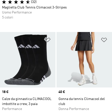
(32)
Maglietta Club Tennis Climacool 3-Stripes
Uomo Performance
5 colori
Aggiungi alla lista dei desideri
Ag
Price
18 €
Price
40 €
Calze da ginnastica CLIMACOOL
Gonna da tennis Climacool del
imbottite a crew, 3 paia
club
Performance
Donna Performance