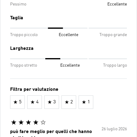
Pessimo
Eccellente
Taglia
Troppo piccolo
Eccellente
Troppo grande
Larghezza
Troppo stretto
Eccellente
Troppo largo
Filtra per valutazione
5
4
3
2
1
26 luglio 2026
può fare meglio per quelli che hanno