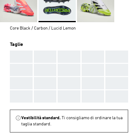
Core Black / Carbon / Lucid Lemon
Taglie
AAA
AAA
AAA
AAA
AAA
AAA
AAA
AAA
AAA
AAA
AAA
AAA
AAA
AAA
AAA
AAA
AAA
AAA
AAA
AAA
Vestibilità standard.
Ti consigliamo di ordinare la tua
taglia standard.