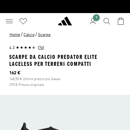
1
/
/
Home
Calcio
Scarpe
4.3
(76)
SCARPE DA CALCIO PREDATOR ELITE
LACELESS PER TERRENI COMPATTI
Prezzo attuale
162 €
148,50 € Ultimo prezzo più basso
270 € Prezzo originale