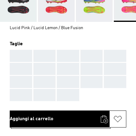
Lucid Pink / Lucid Lemon / Blue Fusion
Taglie
AAA
AAA
AAA
AAA
AAA
AAA
AAA
AAA
AAA
AAA
AAA
AAA
AAA
AAA
AAA
AAA
AAA
AAA
Aggiungi al carrello