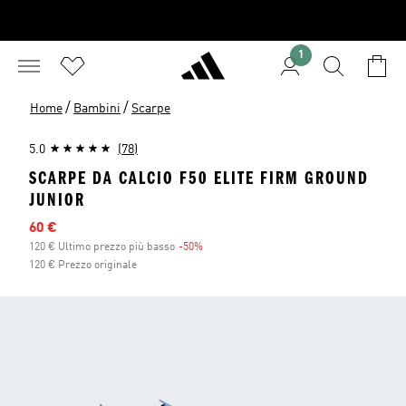
1
/
/
Home
Bambini
Scarpe
5.0
(78)
SCARPE DA CALCIO F50 ELITE FIRM GROUND
JUNIOR
Prezzo scontato
60 €
120 € Ultimo prezzo più basso
-50%
Sconto
120 € Prezzo originale