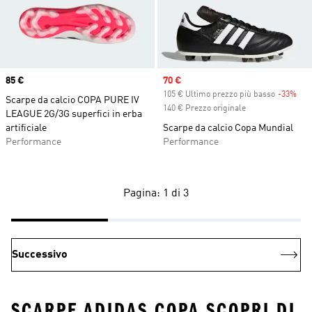
Price
85 €
Sale price
70 €
105 € Ultimo prezzo più basso
-33%
Dis
Scarpe da calcio COPA PURE IV
140 € Prezzo originale
LEAGUE 2G/3G superfici in erba
artificiale
Scarpe da calcio Copa Mundial
Performance
Performance
Pagina: 1 di 3
Successivo
SCARPE ADIDAS COPA SCOPRI DI