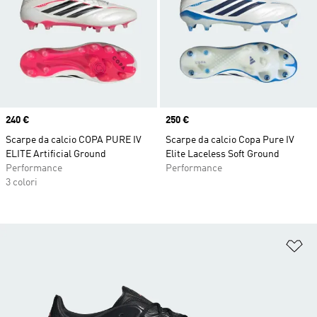
Price
240 €
Price
250 €
Scarpe da calcio COPA PURE IV
Scarpe da calcio Copa Pure IV
ELITE Artificial Ground
Elite Laceless Soft Ground
Performance
Performance
3 colori
Ag