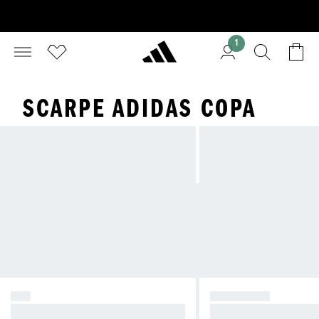
1
SCARPE ADIDAS COPA
F50
PREDATOR
Cause Chaos.
Prendi il controllo.