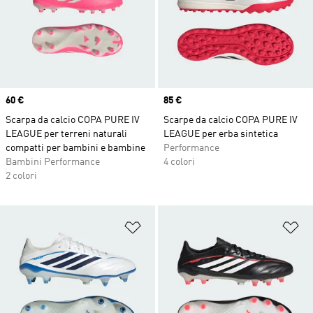
Price
60 €
Price
85 €
Scarpa da calcio COPA PURE IV
Scarpe da calcio COPA PURE IV
LEAGUE per terreni naturali
LEAGUE per erba sintetica
compatti per bambini e bambine
Performance
Bambini Performance
4 colori
2 colori
Aggiungi alla lista dei desideri
Ag