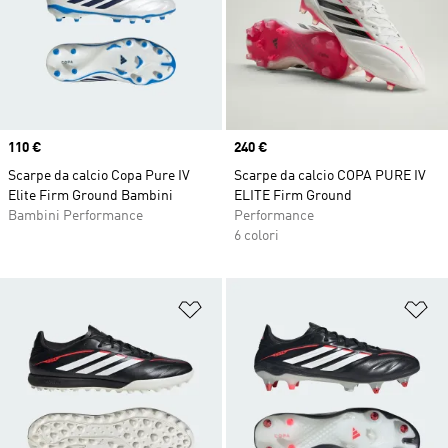
Price
110 €
Price
240 €
Scarpe da calcio Copa Pure IV
Scarpe da calcio COPA PURE IV
Elite Firm Ground Bambini
ELITE Firm Ground
Bambini Performance
Performance
6 colori
Aggiungi alla lista dei desideri
Ag