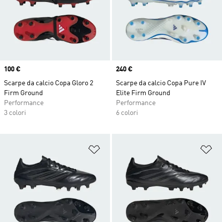
Price
100 €
Price
240 €
Scarpe da calcio Copa Gloro 2
Scarpe da calcio Copa Pure IV
Firm Ground
Elite Firm Ground
Performance
Performance
3 colori
6 colori
Aggiungi alla lista dei desideri
Ag