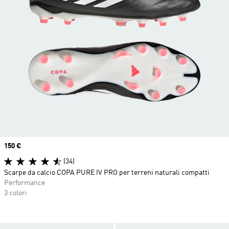
Price
150 €
(34)
Scarpe da calcio COPA PURE IV PRO per terreni naturali compatti
Performance
3 colori