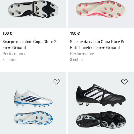
Price
100 €
Price
150 €
Scarpe da calcio Copa Gloro 2
Scarpe da calcio Copa Pure IV
Firm Ground
Elite Laceless Firm Ground
Performance
Performance
3 colori
3 colori
Aggiungi alla lista dei desideri
Ag