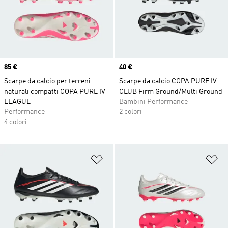
Price
85 €
Price
40 €
Scarpe da calcio per terreni
Scarpe da calcio COPA PURE IV
naturali compatti COPA PURE IV
CLUB Firm Ground/Multi Ground
LEAGUE
Bambini Performance
Performance
2 colori
4 colori
Aggiungi alla lista dei desideri
Ag