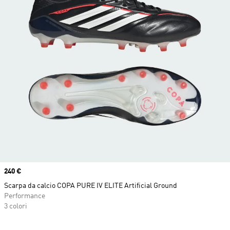
Price
240 €
Scarpa da calcio COPA PURE IV ELITE Artificial Ground
Performance
3 colori