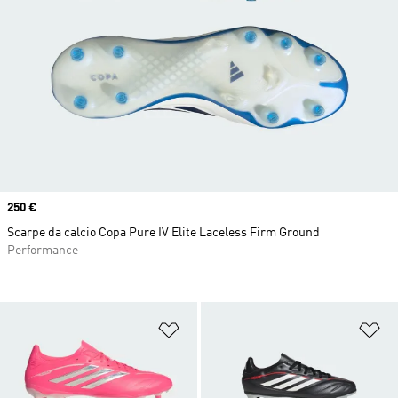
Price
250 €
Scarpe da calcio Copa Pure IV Elite Laceless Firm Ground
Performance
Aggiungi alla lista dei desideri
Ag