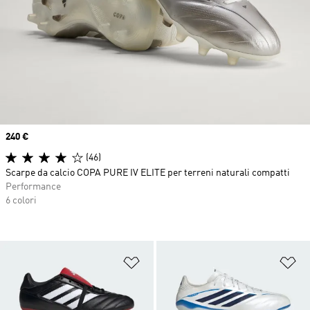
Price
240 €
(46)
Scarpe da calcio COPA PURE IV ELITE per terreni naturali compatti
Performance
6 colori
Aggiungi alla lista dei desideri
Ag