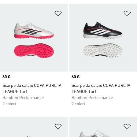
Aggiungi alla lista dei desideri
Ag
Price
60 €
Price
60 €
Scarpe da calcio COPA PURE IV
Scarpe da calcio COPA PURE IV
LEAGUE Turf
LEAGUE Turf
Bambini Performance
Bambini Performance
2 colori
2 colori
Aggiungi alla lista dei desideri
Ag