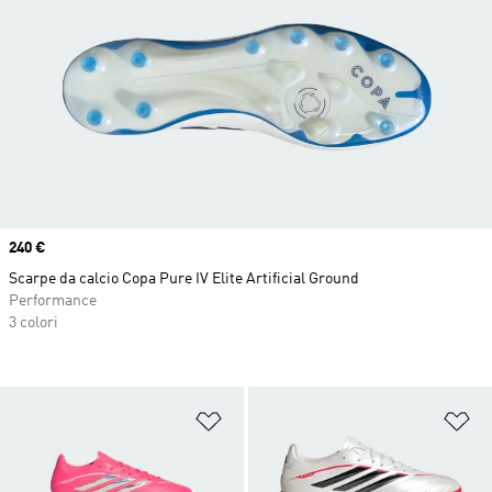
Price
240 €
Scarpe da calcio Copa Pure IV Elite Artificial Ground
Performance
3 colori
Aggiungi alla lista dei desideri
Ag