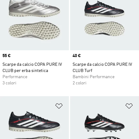
Price
55 €
Price
40 €
Scarpe da calcio COPA PURE IV
Scarpe da calcio COPA PURE IV
CLUB per erba sintetica
CLUB Turf
Performance
Bambini Performance
3 colori
2 colori
Aggiungi alla lista dei desideri
Ag