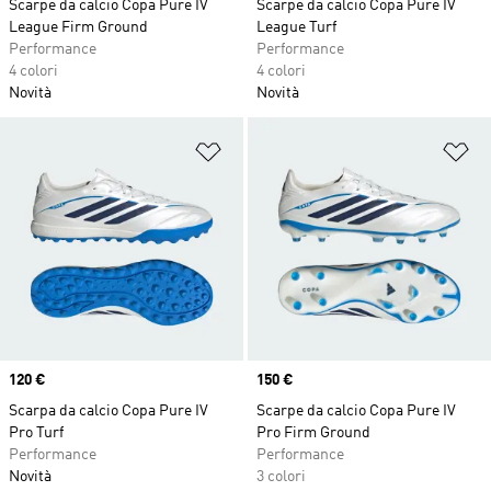
Scarpe da calcio Copa Pure IV
Scarpe da calcio Copa Pure IV
League Firm Ground
League Turf
Performance
Performance
4 colori
4 colori
Novità
Novità
Aggiungi alla lista dei desideri
Ag
Price
120 €
Price
150 €
Scarpa da calcio Copa Pure IV
Scarpe da calcio Copa Pure IV
Pro Turf
Pro Firm Ground
Performance
Performance
Novità
3 colori