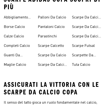
PIÙ
Abbigliamento
Palloni Da Calcio
Scarpe Da Calcio
Calcio
Nero
Borse Calcio
Pantaloni Calcio
Scarpe Da Calcio
Scontate
Calze Calcio
Parastinchi
Scarpe Da Calcio
Uomo
Completi Calcio
Scarpe Calcetto
Scarpe Futsal
Guanti Da
Scarpe Da Calcio
Scarpette Da
Portiere
Calcio Senza
Maglie Calcio
Scarpe Da Calcio
Tuta Calcio
Lacci
Bambino
ASSICURATI LA VITTORIA CON LE
SCARPE DA CALCIO COPA
Il senso del tatto gioca un ruolo fondamentale nel calcio,