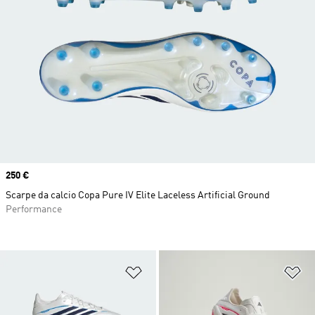
Price
250 €
Scarpe da calcio Copa Pure IV Elite Laceless Artificial Ground
Performance
Aggiungi alla lista dei desideri
Ag