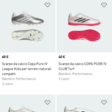
Aggiungi alla lista dei desideri
Ag
Price
60 €
Price
40 €
Scarpe da calcio Copa Pure IV
Scarpe da calcio COPA PURE IV
League Kids per terreni naturali
CLUB Turf
compatti
Bambini Performance
Bambini Performance
2 colori
3 colori
Aggiungi alla lista dei desideri
Ag