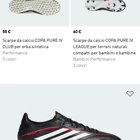
Price
55 €
Price
60 €
Scarpe da calcio COPA PURE IV
Scarpe da calcio COPA PURE IV
CLUB per erba sintetica
LEAGUE per terreni naturali
Performance
compatti per bambini e bambine
3 colori
Bambini Performance
3 colori
Ag