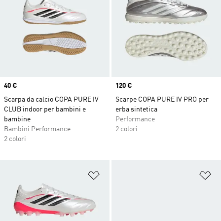
Price
40 €
Price
120 €
Scarpa da calcio COPA PURE IV
Scarpe COPA PURE IV PRO per
CLUB indoor per bambini e
erba sintetica
bambine
Performance
Bambini Performance
2 colori
2 colori
Aggiungi alla lista dei desideri
Ag