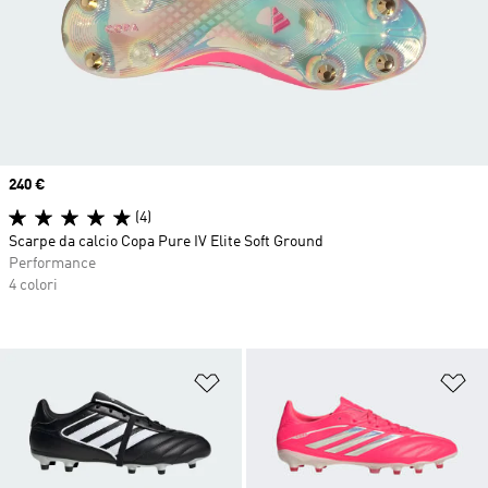
Price
240 €
(4)
Scarpe da calcio Copa Pure IV Elite Soft Ground
Performance
4 colori
Aggiungi alla lista dei desideri
Ag