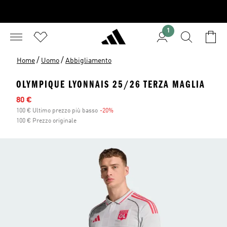
1
/
/
Home
Uomo
Abbigliamento
OLYMPIQUE LYONNAIS 25/26 TERZA MAGLIA
Prezzo scontato
80 €
100 € Ultimo prezzo più basso
-20%
Sconto
100 € Prezzo originale