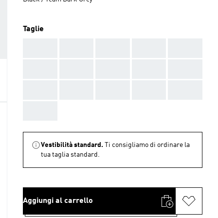
Taglie
AAA
AAA
AAA
AAA
AAA
AAA
AAA
AAA
AAA
AAA
AAA
AAA
AAA
AAA
AAA
AAA
Vestibilità standard.
Ti consigliamo di ordinare la
tua taglia standard.
Aggiungi al carrello