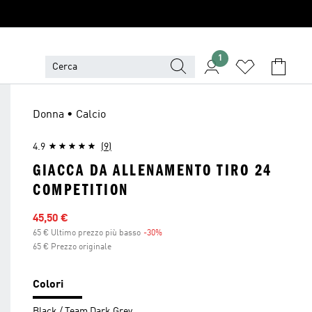
1
Donna • Calcio
4.9
(9)
GIACCA DA ALLENAMENTO TIRO 24
COMPETITION
Prezzo scontato
45,50 €
65 € Ultimo prezzo più basso
-30%
Sconto
65 € Prezzo originale
Colori
Black / Team Dark Grey