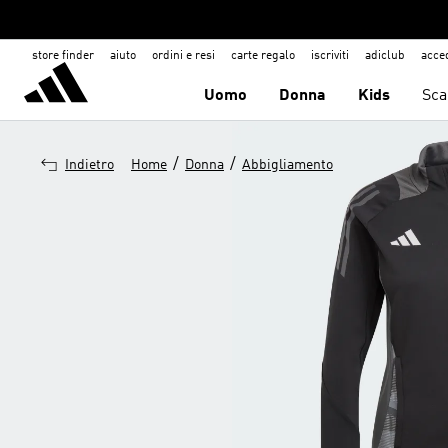
store finder
aiuto
ordini e resi
carte regalo
iscriviti
adiclub
acce
Uomo
Donna
Kids
Sca
/
/
Indietro
Home
Donna
Abbigliamento