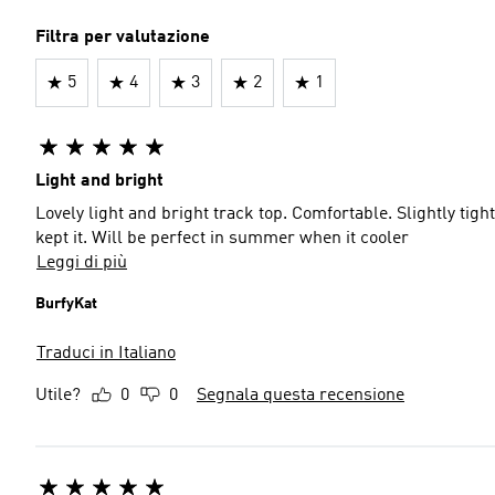
Filtra per valutazione
5
4
3
2
1
Light and bright
Lovely light and bright track top. Comfortable. Slightly tigh
kept it. Will be perfect in summer when it cooler
Leggi di più
BurfyKat
Traduci in Italiano
Utile?
0
0
Segnala questa recensione