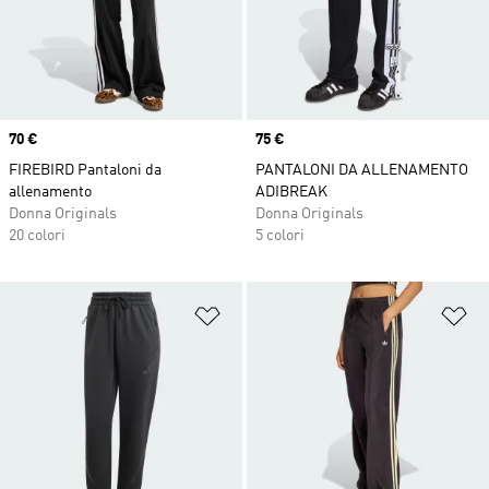
Price
70 €
Price
75 €
FIREBIRD Pantaloni da
PANTALONI DA ALLENAMENTO
allenamento
ADIBREAK
Donna Originals
Donna Originals
20 colori
5 colori
Aggiungi alla lista dei desideri
Ag