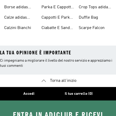
Originals
Bagno Originals
Borse adidas
Parka E Cappotti
Crop Tops adidas
Originals
Blu
Originals
Calze adidas
Cappotti E Parkas
Duffle Bag
Originals
Originals
Calzini Bianchi
Ciabatte E Sandali
Scarpe Falcon
Bianchi
LA TUA OPINIONE È IMPORTANTE
Ci impegniamo a migliorare il livello del nostro servizio e apprezziamo i
tuoi commenti
Torna all'inizio
Accedi
Il tuo carrello (0)
ENTRA IN ADICLUB E RICEVI