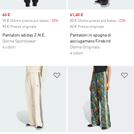
Sale price
63 €
Sale price
61,60 €
90 € Ultimo prezzo più basso
-30%
Discount
80 € Ultimo prezzo più basso
-23%
Disc
90 € Prezzo originale
80 € Prezzo originale
Pantaloni adidas Z.N.E.
Pantaloni in spugna di
Donna Sportswear
asciugamano Firebird
6 colori
Donna Originals
4 colori
Aggiungi alla lista dei desideri
Ag