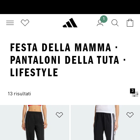
1
FESTA DELLA MAMMA ·
PANTALONI DELLA TUTA ·
LIFESTYLE
3
13 risultati
Aggiungi alla lista dei desideri
Ag