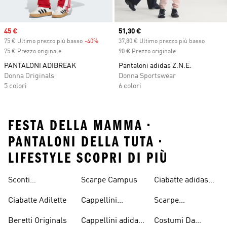
Sale price
45 €
Current price
51,30 €
75 € Ultimo prezzo più basso
-40%
Discount
37,80 € Ultimo prezzo più basso
75 € Prezzo originale
90 € Prezzo originale
PANTALONI ADIBREAK
Pantaloni adidas Z.N.E.
Donna Originals
Donna Sportswear
5 colori
6 colori
FESTA DELLA MAMMA •
PANTALONI DELLA TUTA •
LIFESTYLE SCOPRI DI PIÙ
Sconti
Scarpe Campus
Ciabatte adidas
Abbigliamento
Originals
Ciabatte Adilette
Cappellini
Scarpe
adidas Originals
Originals
Continental 80
Beretti Originals
Cappellini adidas
Costumi Da