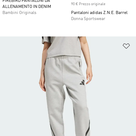
FIREBIRD PANTALONI DA
90 € Prezzo originale
ALLENAMENTO IN DENIM
Bambini Originals
Pantaloni adidas Z.N.E. Barrel
Donna Sportswear
Ag