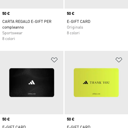
Price
50 €
Price
50 €
CARTA REGALO E-GIFT PER
E-GIFT CARD
compleanno
Originals
Sportswear
8 colori
8 colori
Aggiungi alla lista dei desideri
Ag
Price
50 €
Price
50 €
E-GIFT CARD
E-GIFT CARD