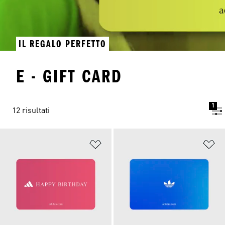
IL REGALO PERFETTO
E - GIFT CARD
1
12 risultati
Aggiungi alla lista dei desideri
Ag