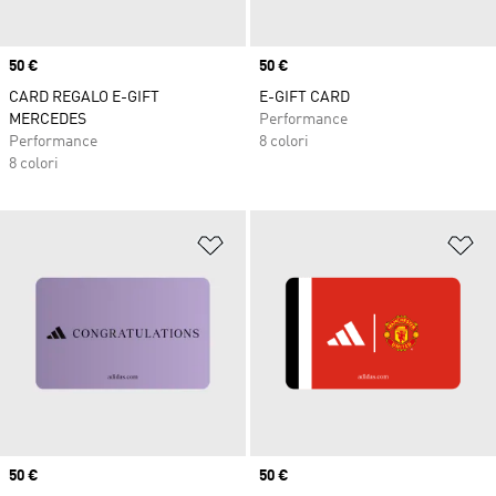
Price
50 €
Price
50 €
CARD REGALO E-GIFT
E-GIFT CARD
MERCEDES
Performance
Performance
8 colori
8 colori
Aggiungi alla lista dei desideri
Ag
Price
50 €
Price
50 €