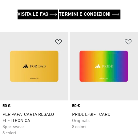
VISITA LE FAQ
TERMINI E CONDIZIONI
Aggiungi alla lista dei desideri
Ag
Price
50 €
Price
50 €
PER PAPA' CARTA REGALO
PRIDE E-GIFT CARD
ELETTRONICA
Originals
Sportswear
8 colori
8 colori