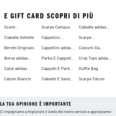
E GIFT CARD SCOPRI DI PIÙ
Sconti
Scarpe Campus
Ciabatte adidas
Abbigliamento
Originals
Ciabatte Adilette
Cappellini
Scarpe
adidas Originals
Originals
Continental 80
Beretti Originals
Cappellini adidas
Costumi Da
Originals
Bagno Originals
Borse adidas
Parka E Cappotti
Crop Tops adidas
Originals
Blu
Originals
Calze adidas
Cappotti E Parkas
Duffle Bag
Originals
Originals
Calzini Bianchi
Ciabatte E Sandali
Scarpe Falcon
Bianchi
LA TUA OPINIONE È IMPORTANTE
Ci impegniamo a migliorare il livello del nostro servizio e apprezziamo i