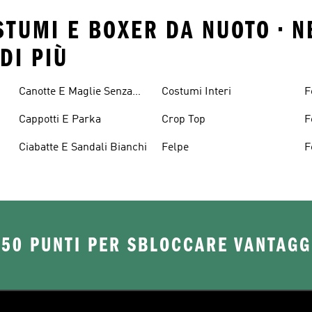
STUMI E BOXER DA NUOTO • N
DI PIÙ
Canotte E Maglie Senza
Costumi Interi
F
Maniche
B
Cappotti E Parka
Crop Top
F
G
Ciabatte E Sandali Bianchi
Felpe
F
R
250 PUNTI PER SBLOCCARE VANTAGG