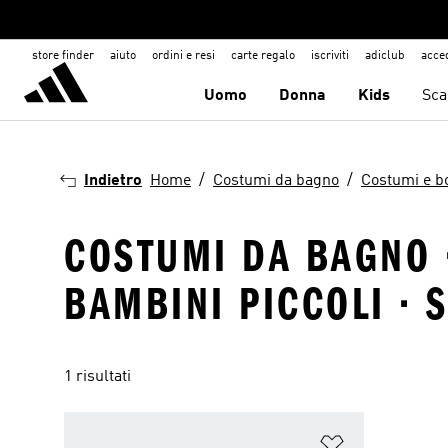
store finder
aiuto
ordini e resi
carte regalo
iscriviti
adiclub
acce
Uomo
Donna
Kids
Sca
Indietro
Home
Costumi da bagno
Costumi e b
COSTUMI DA BAGNO ·
BAMBINI PICCOLI · 
1 risultati
Aggiungi alla l