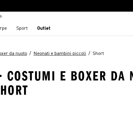
di
rpe
Sport
Outlet
oxer da nuoto
Neonati e bambini piccoli
Short
 COSTUMI E BOXER DA N
SHORT
ista dei desideri