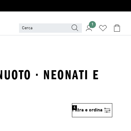
1
UOTO · NEONATI E
4
Filtra e ordina