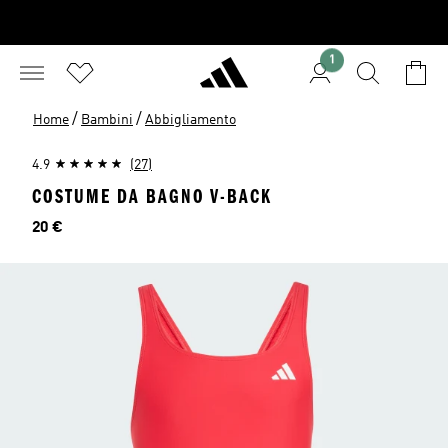
1
/
/
Home
Bambini
Abbigliamento
4.9
(27)
COSTUME DA BAGNO V-BACK
Prezzo
20 €