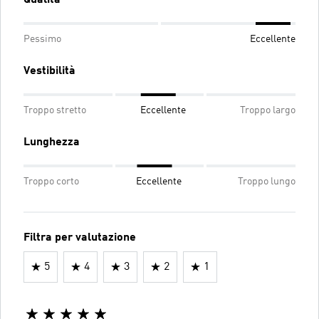
Pessimo
Eccellente
Vestibilità
Troppo stretto
Eccellente
Troppo largo
Lunghezza
Troppo corto
Eccellente
Troppo lungo
Filtra per valutazione
5
4
3
2
1