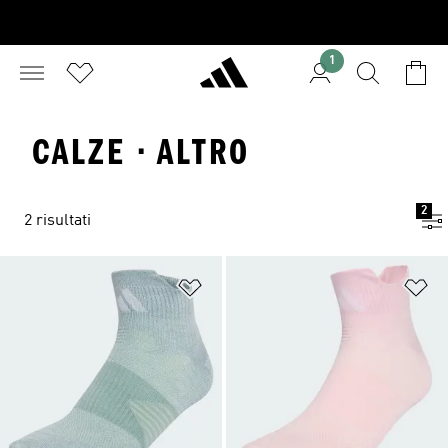
1
CALZE · ALTRO
2
2 risultati
Aggiungi alla lista dei desideri
Ag