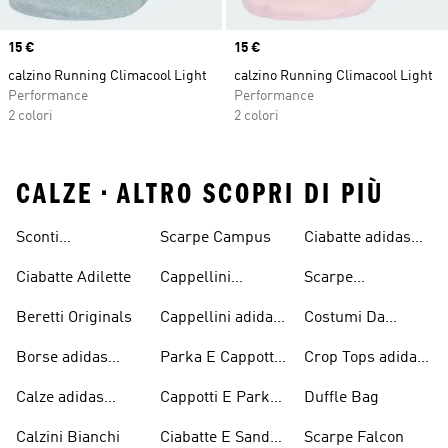
Price
15 €
Price
15 €
calzino Running Climacool Light
calzino Running Climacool Light
Performance
Performance
2 colori
2 colori
CALZE • ALTRO SCOPRI DI PIÙ
Sconti
Scarpe Campus
Ciabatte adidas
Abbigliamento
Originals
Ciabatte Adilette
Cappellini
Scarpe
adidas Originals
Originals
Continental 80
Beretti Originals
Cappellini adidas
Costumi Da
Originals
Bagno Originals
Borse adidas
Parka E Cappotti
Crop Tops adidas
Originals
Blu
Originals
Calze adidas
Cappotti E Parkas
Duffle Bag
Originals
Originals
Calzini Bianchi
Ciabatte E Sandali
Scarpe Falcon