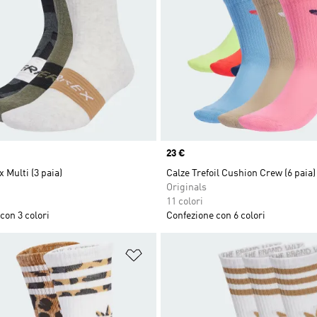
Price
23 €
 Multi (3 paia)
Calze Trefoil Cushion Crew (6 paia)
Originals
11 colori
con 3 colori
Confezione con 6 colori
ista dei desideri
Aggiungi alla lista dei desideri