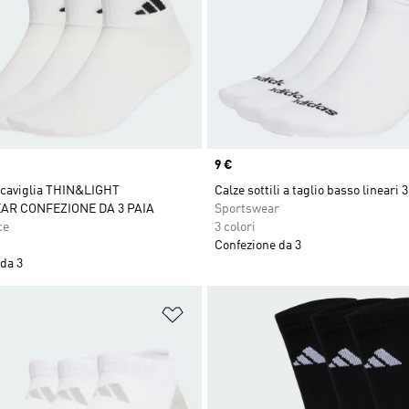
Price
9 €
a caviglia THIN&LIGHT
Calze sottili a taglio basso lineari 3
R CONFEZIONE DA 3 PAIA
Sportswear
ce
3 colori
Confezione da 3
da 3
ista dei desideri
Aggiungi alla lista dei desideri