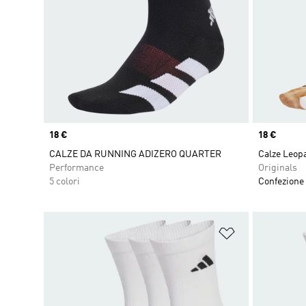
Price
18 €
Price
18 €
CALZE DA RUNNING ADIZERO QUARTER
Calze Leopa
Performance
Originals
5 colori
Confezione 
Aggiungi alla l