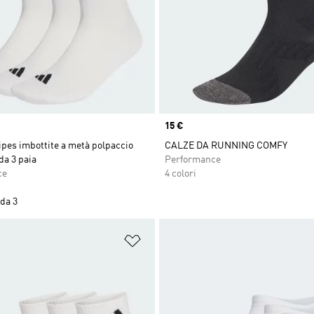
Price
15 €
ipes imbottite a metà polpaccio
CALZE DA RUNNING COMFY
da 3 paia
Performance
ce
4 colori
da 3
ista dei desideri
Aggiungi alla lista dei desideri