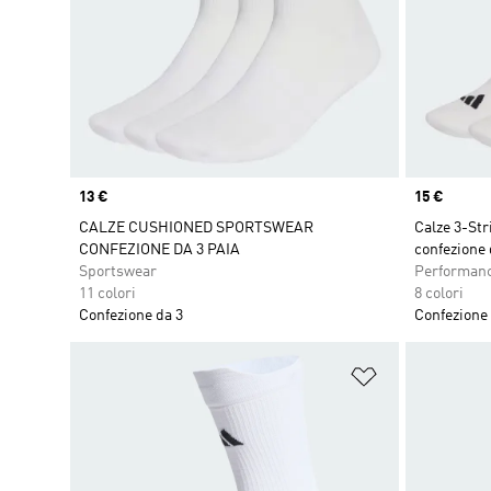
Price
13 €
Price
15 €
CALZE CUSHIONED SPORTSWEAR
Calze 3-Str
CONFEZIONE DA 3 PAIA
confezione 
Sportswear
Performan
11 colori
8 colori
Confezione da 3
Confezione 
Aggiungi alla l