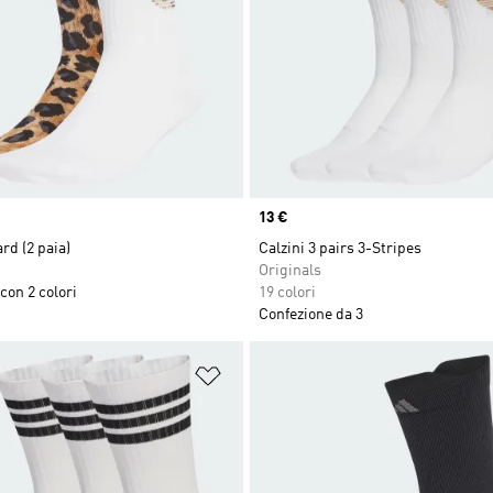
Price
13 €
rd (2 paia)
Calzini 3 pairs 3-Stripes
Originals
con 2 colori
19 colori
Confezione da 3
ista dei desideri
Aggiungi alla lista dei desideri