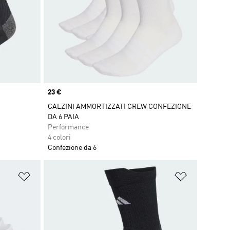
Price
23 €
CALZINI AMMORTIZZATI CREW CONFEZIONE
DA 6 PAIA
Performance
4 colori
Confezione da 6
Aggiungi alla lista dei desideri
Aggiungi all