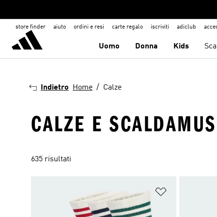
store finder
aiuto
ordini e resi
carte regalo
iscriviti
adiclub
acce
Uomo
Donna
Kids
Sca
Indietro
Home
Calze
CALZE E SCALDAMUS
635 risultati
Aggiungi alla l