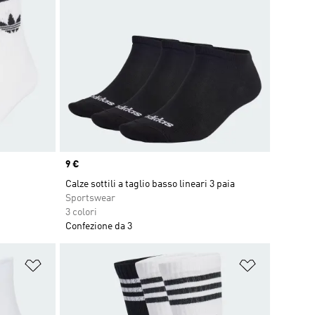
Price
9 €
Calze sottili a taglio basso lineari 3 paia
Sportswear
3 colori
Confezione da 3
Aggiungi alla lista dei desideri
Aggiungi all