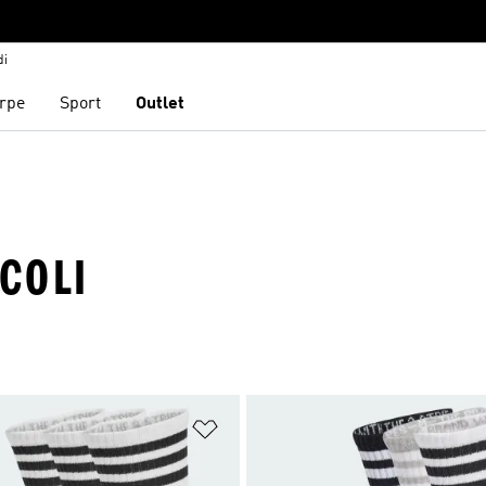
di
rpe
Sport
Outlet
COLI
ista dei desideri
Aggiungi alla lista dei desideri