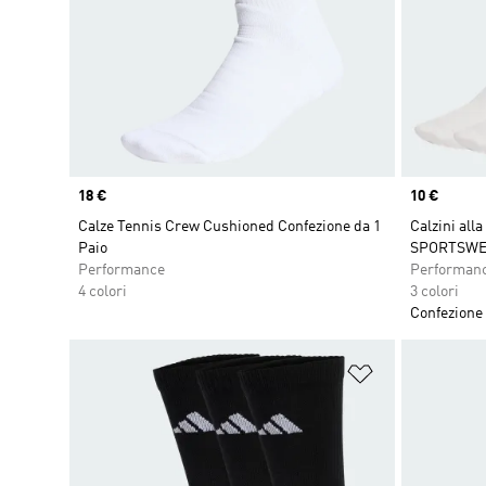
Price
18 €
Price
10 €
Calze Tennis Crew Cushioned Confezione da 1
Calzini all
Paio
SPORTSWEA
Performance
Performan
4 colori
3 colori
Confezione 
Aggiungi alla l