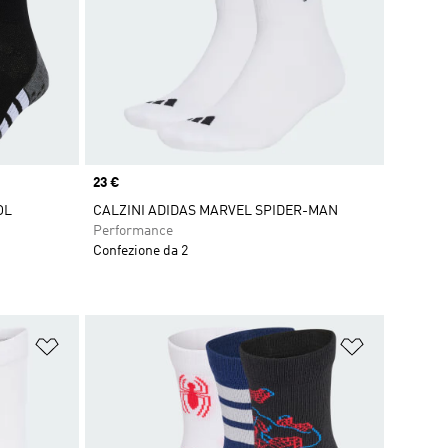
Price
23 €
OL
CALZINI ADIDAS MARVEL SPIDER-MAN
Performance
Confezione da 2
Aggiungi alla lista dei desideri
Aggiungi all