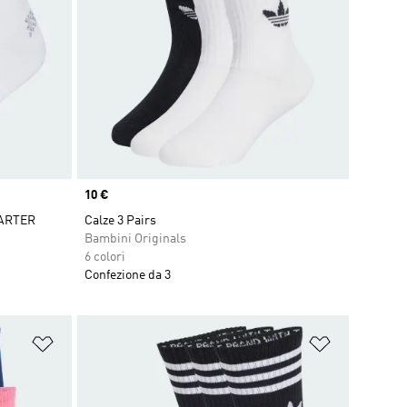
Price
10 €
ARTER
Calze 3 Pairs
Bambini Originals
6 colori
Confezione da 3
Aggiungi alla lista dei desideri
Aggiungi all