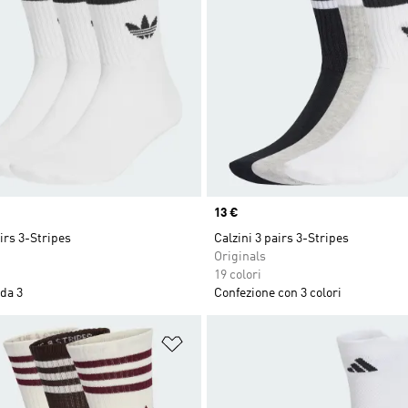
Price
13 €
airs 3-Stripes
Calzini 3 pairs 3-Stripes
Originals
19 colori
da 3
Confezione con 3 colori
ista dei desideri
Aggiungi alla lista dei desideri