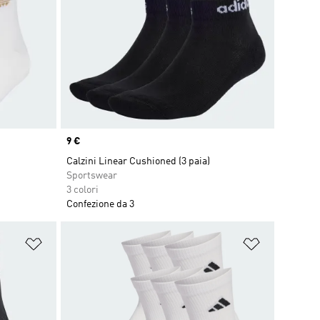
Price
9 €
Calzini Linear Cushioned (3 paia)
Sportswear
3 colori
Confezione da 3
Aggiungi alla lista dei desideri
Aggiungi all