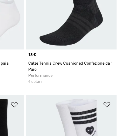
Price
18 €
 paia
Calze Tennis Crew Cushioned Confezione da 1
Paio
Performance
4 colori
Aggiungi alla lista dei desideri
Aggiungi all