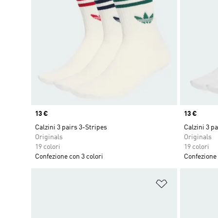
Price
13 €
Price
13 €
Calzini 3 pairs 3-Stripes
Calzini 3 p
Originals
Originals
19 colori
19 colori
Confezione con 3 colori
Confezione 
Aggiungi alla l