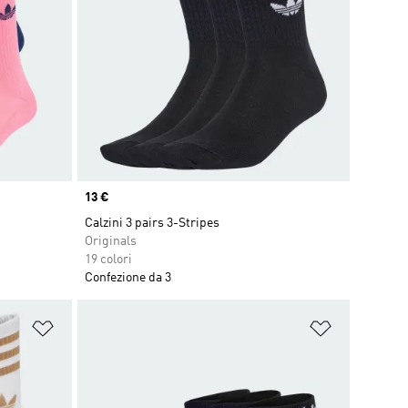
Price
13 €
Calzini 3 pairs 3-Stripes
Originals
19 colori
Confezione da 3
Aggiungi alla lista dei desideri
Aggiungi all