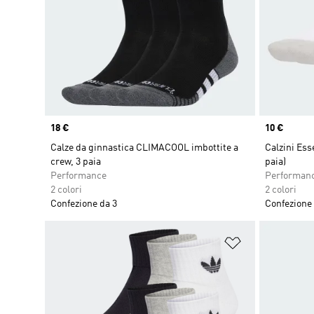
Price
18 €
Price
10 €
Calze da ginnastica CLIMACOOL imbottite a
Calzini Es
crew, 3 paia
paia)
Performance
Performan
2 colori
2 colori
Confezione da 3
Confezione 
Aggiungi alla l