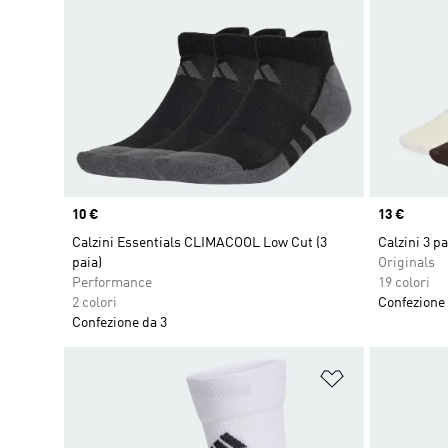
Price
10 €
Price
13 €
Calzini Essentials CLIMACOOL Low Cut (3
Calzini 3 p
paia)
Originals
Performance
19 colori
2 colori
Confezione 
Confezione da 3
Aggiungi alla l