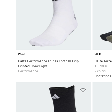
Price
25 €
Price
20 €
Calze Performance adidas Football Grip
Calze Terrex
Printed Crew Light
TERREX
Performance
2 colori
Confezione 
Aggiungi alla l