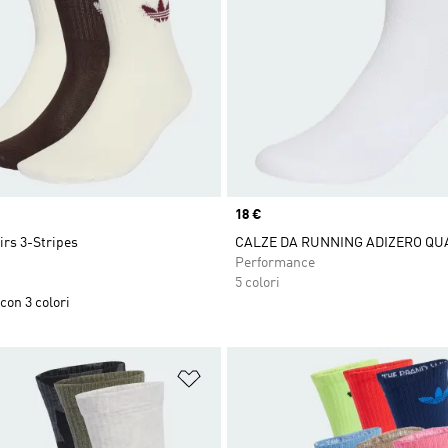
Price
18 €
airs 3-Stripes
CALZE DA RUNNING ADIZERO QU
Performance
5 colori
con 3 colori
ista dei desideri
Aggiungi alla lista dei desideri