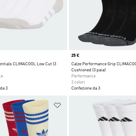
Price
25 €
sentials CLIMACOOL Low Cut (3
Calze Performance Grip CLIMACO
Cushioned (3 paia)
ce
Performance
2 colori
da 3
Confezione da 3
ista dei desideri
Aggiungi alla lista dei desideri