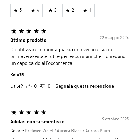
5
4
3
2
1
22 maggio 2026
Ottimo prodotto
Da utilizzare in montagna sia in inverno e sia in
primavera/estate, utile per escursioni che richiedono
un capo caldo all’occorrenza.
Kalu75
Utile?
0
0
Segnala questa recensione
19 ottobre 2025
Adidas non si smentisce.
Colore:
Preloved Violet / Aurora Black / Aurora Plum