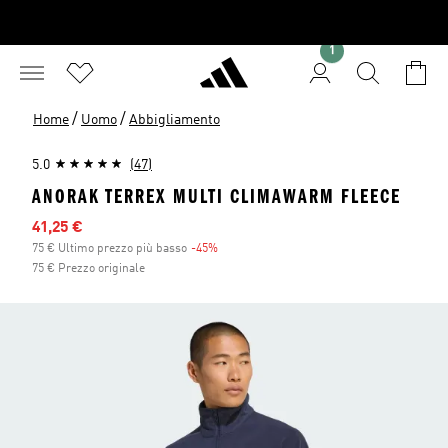
1
/
/
Home
Uomo
Abbigliamento
5.0
(47)
ANORAK TERREX MULTI CLIMAWARM FLEECE
Prezzo scontato
41,25 €
75 € Ultimo prezzo più basso
-45%
Sconto
75 € Prezzo originale