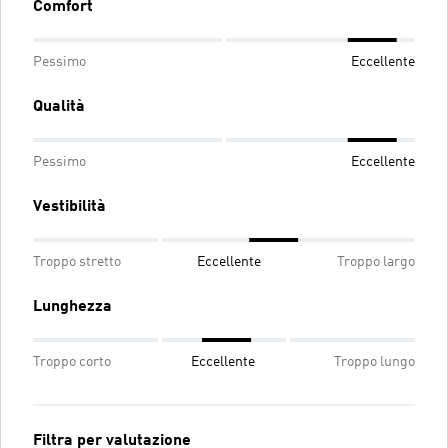
Comfort
Pessimo
Eccellente
Qualità
Pessimo
Eccellente
Vestibilità
Troppo stretto
Eccellente
Troppo largo
Lunghezza
Troppo corto
Eccellente
Troppo lungo
Filtra per valutazione