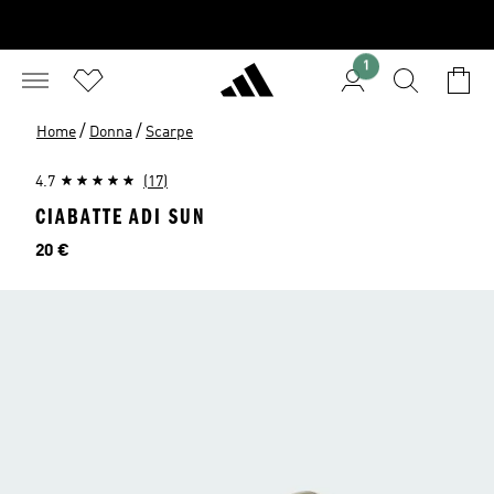
1
/
/
Home
Donna
Scarpe
4.7
(17)
CIABATTE ADI SUN
Prezzo
20 €