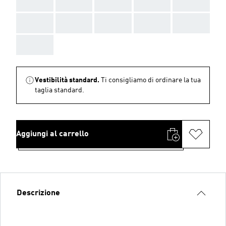
AAA
AAA
AAA
AAA
AAA
AAA
AAA
AAA
AAA
AAA
AAA
Vestibilità standard.
Ti consigliamo di ordinare la tua
taglia standard.
Aggiungi al carrello
Descrizione