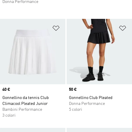
Donna Performance
Aggiungi alla lista dei desideri
Ag
Price
40 €
Price
50 €
Gonnellino da tennis Club
Gonnellino Club Pleated
Climacool Pleated Junior
Donna Performance
Bambini Performance
5 colori
3 colori