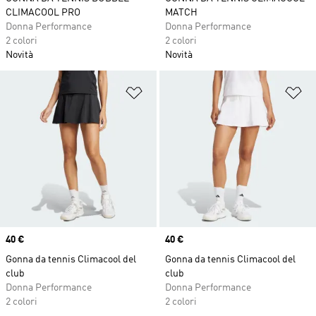
CLIMACOOL PRO
MATCH
Donna Performance
Donna Performance
2 colori
2 colori
Novità
Novità
Aggiungi alla lista dei desideri
Ag
Price
40 €
Price
40 €
Gonna da tennis Climacool del
Gonna da tennis Climacool del
club
club
Donna Performance
Donna Performance
2 colori
2 colori