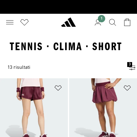
1
TENNIS · CLIMA · SHORT
3
13 risultati
Aggiungi alla lista dei desideri
Ag