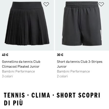
Aggiungi alla lista dei desideri
Ag
Price
40 €
Price
30 €
Gonnellino da tennis Club
Short da tennis Club 3-Stripes
Climacool Pleated Junior
Junior
Bambini Performance
Bambini Performance
3 colori
2 colori
TENNIS • CLIMA • SHORT SCOPRI
DI PIÙ