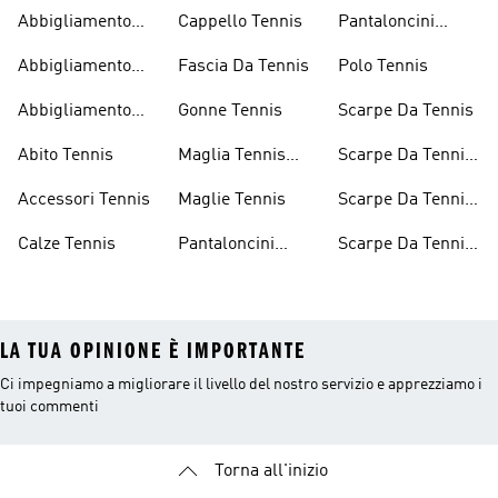
Abbigliamento
Cappello Tennis
Pantaloncini
Tennis
Tennis Uomo
Abbigliamento
Fascia Da Tennis
Polo Tennis
Tennis Donna
Abbigliamento
Gonne Tennis
Scarpe Da Tennis
Tennis Uomo
Abito Tennis
Maglia Tennis
Scarpe Da Tennis
Uomo
Bambina
Accessori Tennis
Maglie Tennis
Scarpe Da Tennis
Donna
Calze Tennis
Pantaloncini
Scarpe Da Tennis
Tennis
Uomo
LA TUA OPINIONE È IMPORTANTE
Ci impegniamo a migliorare il livello del nostro servizio e apprezziamo i
tuoi commenti
Torna all'inizio