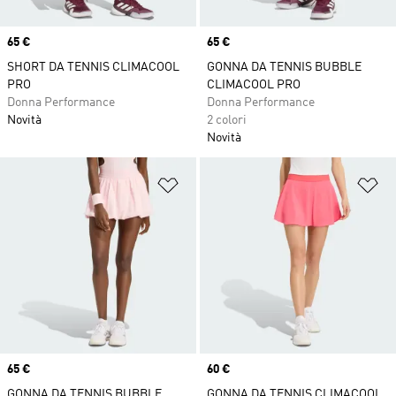
Price
65 €
Price
65 €
SHORT DA TENNIS CLIMACOOL
GONNA DA TENNIS BUBBLE
PRO
CLIMACOOL PRO
Donna Performance
Donna Performance
Novità
2 colori
Novità
Aggiungi alla lista dei desideri
Ag
Price
65 €
Price
60 €
GONNA DA TENNIS BUBBLE
GONNA DA TENNIS CLIMACOOL