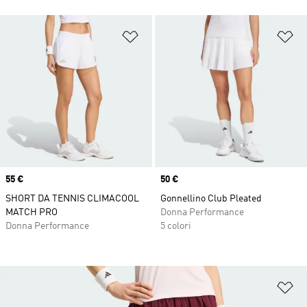
Aggiungi alla lista dei desideri
Ag
Price
55 €
Price
50 €
SHORT DA TENNIS CLIMACOOL
Gonnellino Club Pleated
MATCH PRO
Donna Performance
Donna Performance
5 colori
Ag