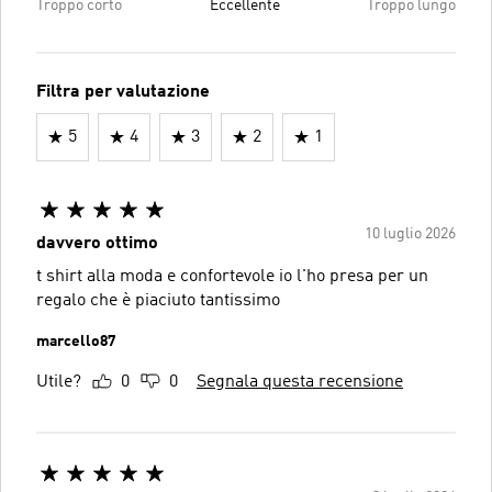
Troppo corto
Eccellente
Troppo lungo
Filtra per valutazione
5
4
3
2
1
10 luglio 2026
davvero ottimo
t shirt alla moda e confortevole io l'ho presa per un
regalo che è piaciuto tantissimo
marcello87
Utile?
0
0
Segnala questa recensione