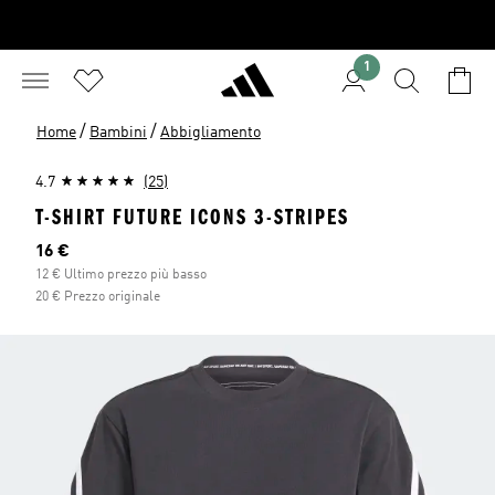
1
/
/
Home
Bambini
Abbigliamento
4.7
(25)
T-SHIRT FUTURE ICONS 3-STRIPES
Prezzo attuale
16 €
12 € Ultimo prezzo più basso
20 € Prezzo originale