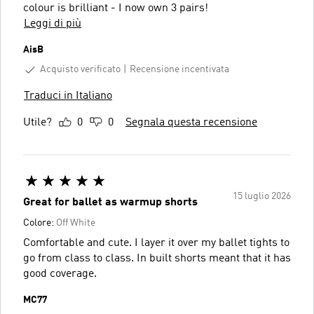
colour is brilliant - I now own 3 pairs!
Leggi di più
AisB
Acquisto verificato
Recensione incentivata
Traduci in Italiano
Utile?
0
0
Segnala questa recensione
15 luglio 2026
Great for ballet as warmup shorts
Colore:
Off White
Comfortable and cute. I layer it over my ballet tights to
go from class to class. In built shorts meant that it has
good coverage.
MC77