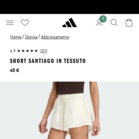
1
/
/
Home
Donna
Abbigliamento
4.9
(21)
SHORT SANTIAGO IN TESSUTO
Prezzo
45 €