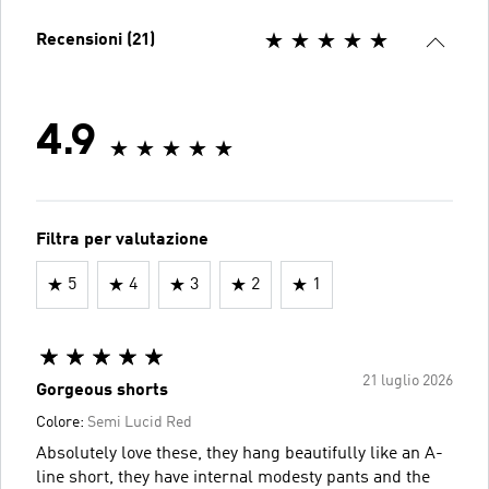
Recensioni (21)
4.9
Filtra per valutazione
5
4
3
2
1
21 luglio 2026
Gorgeous shorts
Colore:
Semi Lucid Red
Absolutely love these, they hang beautifully like an A-
line short, they have internal modesty pants and the