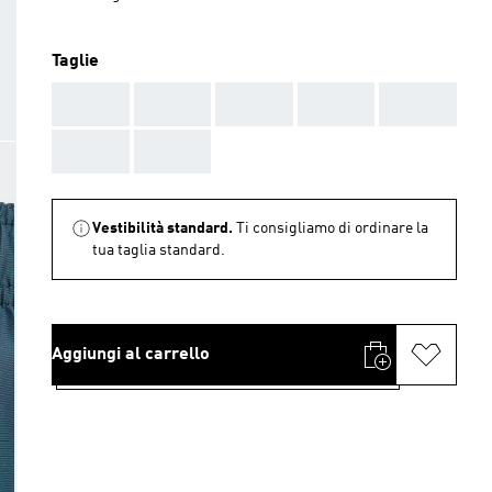
Taglie
AAA
AAA
AAA
AAA
AAA
AAA
AAA
Vestibilità standard.
Ti consigliamo di ordinare la
tua taglia standard.
Aggiungi al carrello