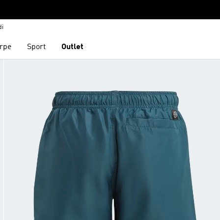
di
rpe
Sport
Outlet