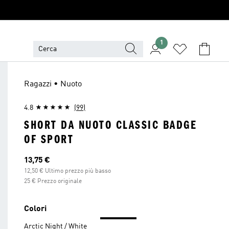
1
Ragazzi • Nuoto
4.8
(99)
SHORT DA NUOTO CLASSIC BADGE
OF SPORT
Prezzo attuale
13,75 €
12,50 € Ultimo prezzo più basso
25 € Prezzo originale
Colori
Arctic Night / White