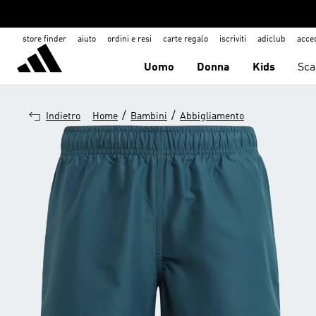
store finder
aiuto
ordini e resi
carte regalo
iscriviti
adiclub
acce
Uomo
Donna
Kids
Sca
/
/
Indietro
Home
Bambini
Abbigliamento