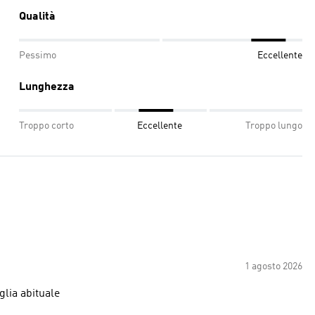
Qualità
Pessimo
Eccellente
Lunghezza
Troppo corto
Eccellente
Troppo lungo
1 agosto 2026
glia abituale