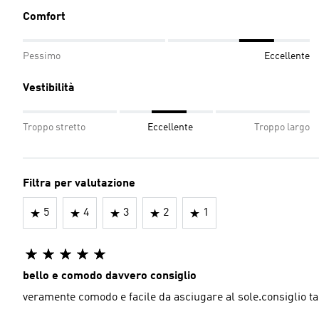
Comfort
Pessimo
Eccellente
Vestibilità
Troppo stretto
Eccellente
Troppo largo
Filtra per valutazione
5
4
3
2
1
bello e comodo davvero consiglio
veramente comodo e facile da asciugare al sole.consiglio ta