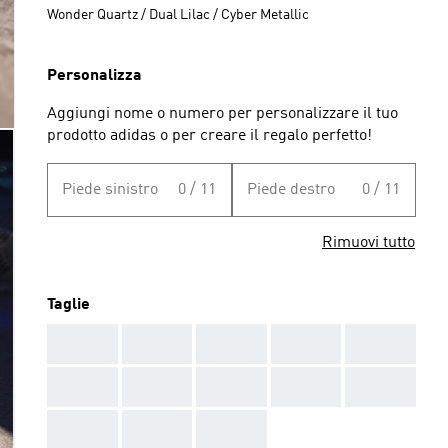
Wonder Quartz / Dual Lilac / Cyber Metallic
Personalizza
Aggiungi nome o numero per personalizzare il tuo
prodotto adidas o per creare il regalo perfetto!
Piede sinistro
0 / 11
Piede destro
0 / 11
Rimuovi tutto
Taglie
AAA
AAA
AAA
AAA
AAA
AAA
AAA
AAA
AAA
AAA
AAA
AAA
AAA