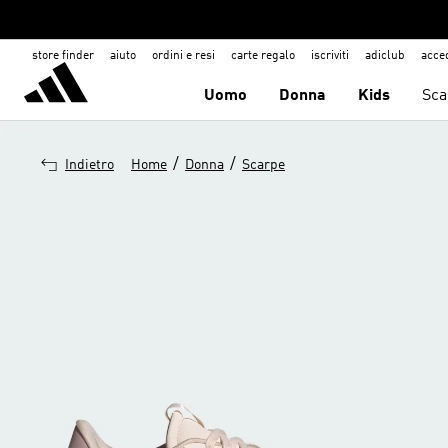
store finder
aiuto
ordini e resi
carte regalo
iscriviti
adiclub
acce
Uomo
Donna
Kids
Sca
/
/
Indietro
Home
Donna
Scarpe