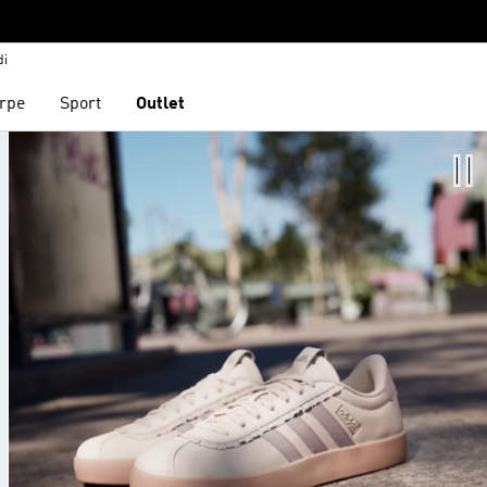
di
rpe
Sport
Outlet