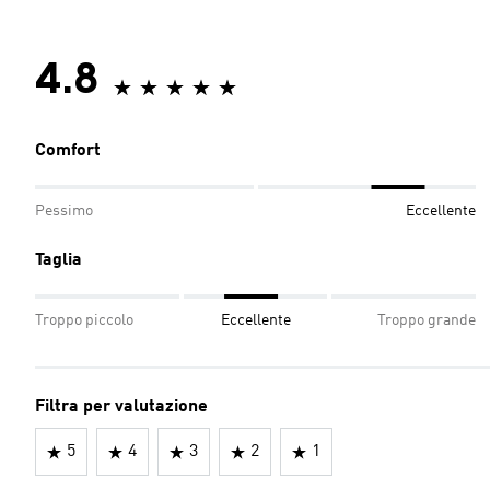
4.8
Comfort
Pessimo
Eccellente
Taglia
Troppo piccolo
Eccellente
Troppo grande
Filtra per valutazione
5
4
3
2
1