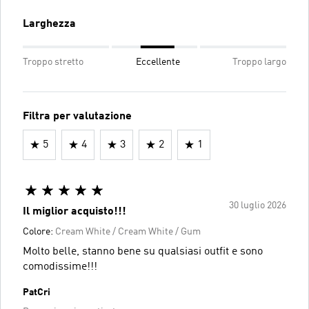
Larghezza
Troppo stretto
Eccellente
Troppo largo
Filtra per valutazione
5
4
3
2
1
30 luglio 2026
Il miglior acquisto!!!
Colore:
Cream White / Cream White / Gum
Molto belle, stanno bene su qualsiasi outfit e sono
comodissime!!!
PatCri