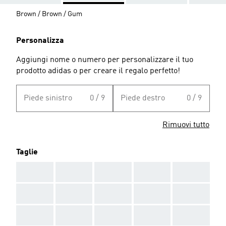
Brown / Brown / Gum
Personalizza
Aggiungi nome o numero per personalizzare il tuo
prodotto adidas o per creare il regalo perfetto!
Piede sinistro
0 / 9
Piede destro
0 / 9
Rimuovi tutto
Taglie
AAA
AAA
AAA
AAA
AAA
AAA
AAA
AAA
AAA
AAA
AAA
AAA
AAA
AAA
AAA