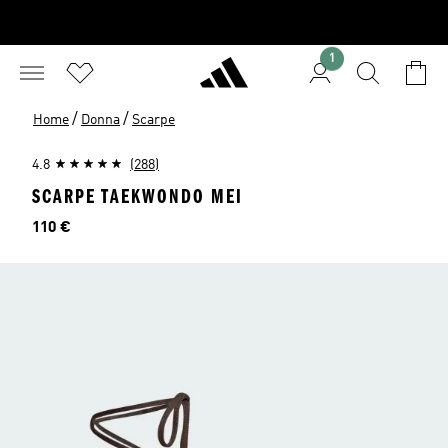
1
/
/
Home
Donna
Scarpe
4.8
(288)
SCARPE TAEKWONDO MEI
Prezzo
110 €