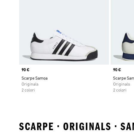
Price
90 €
Price
90 €
Scarpe Samoa
Scarpe Sa
Originals
Originals
2 colori
2 colori
SCARPE • ORIGINALS • S