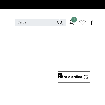
1
3
Filtra e ordina