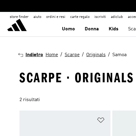
store finder
aiuto
ordini e resi
carte regalo
iscriviti
adiclub
acce
Uomo
Donna
Kids
Sca
Indietro
Home
Scarpe
Originals
Samoa
SCARPE · ORIGINALS
2 risultati
Aggiungi alla l