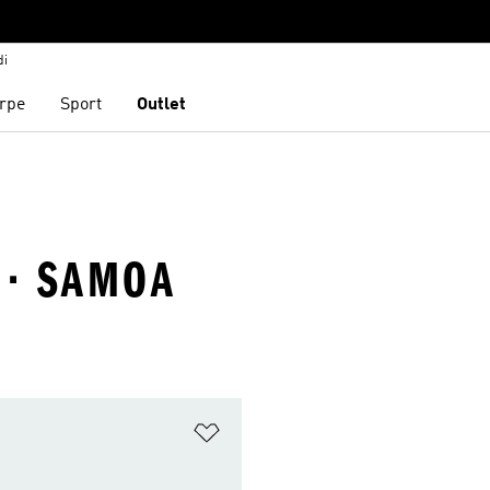
di
rpe
Sport
Outlet
 · SAMOA
ista dei desideri
Aggiungi alla lista dei desideri