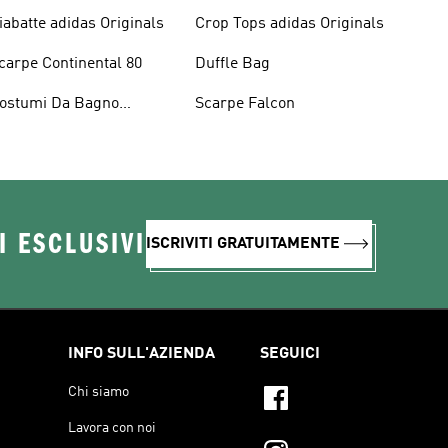
iabatte adidas Originals
Crop Tops adidas Originals
carpe Continental 80
Duffle Bag
ostumi Da Bagno
Scarpe Falcon
riginals
I ESCLUSIVI
ISCRIVITI GRATUITAMENTE
INFO SULL'AZIENDA
SEGUICI
Chi siamo
Lavora con noi