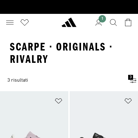
1
SCARPE · ORIGINALS ·
RIVALRY
3
3 risultati
Aggiungi alla lista dei desideri
Ag