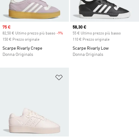
Sale price
75 €
Current price
58,30 €
82,50 € Ultimo prezzo più basso
-9%
Discount
55 € Ultimo prezzo più basso
150 € Prezzo originale
110 € Prezzo originale
Scarpe Rivarly Crepe
Scarpe Rivarly Low
Donna Originals
Donna Originals
Aggiungi alla lista dei desideri