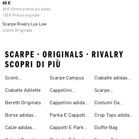
Current price
60 €
48 € Ultimo prezzo più basso
120 € Prezzo originale
Scarpe Rivalry Lux Low
Uomo Originals
SCARPE • ORIGINALS • RIVALRY
SCOPRI DI PIÙ
Sconti
Scarpe Campus
Ciabatte adidas
Abbigliamento
Originals
Ciabatte Adilette
Cappellini
Scarpe
adidas Originals
Originals
Continental 80
Beretti Originals
Cappellini adidas
Costumi Da
Originals
Bagno Originals
Borse adidas
Parka E Cappotti
Crop Tops adidas
Originals
Blu
Originals
Calze adidas
Cappotti E Parkas
Duffle Bag
Originals
Originals