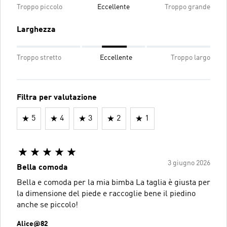
Troppo piccolo
Eccellente
Troppo grande
Larghezza
Troppo stretto
Eccellente
Troppo largo
Filtra per valutazione
5
4
3
2
1
3 giugno 2026
Bella comoda
Bella e comoda per la mia bimba La taglia è giusta per
la dimensione del piede e raccoglie bene il piedino
anche se piccolo!
Alice@82