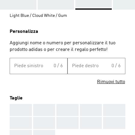
Light Blue / Cloud White / Gum
Personalizza
Aggiungi nome o numero per personalizzare il tuo
prodotto adidas o per creare il regalo perfetto!
Piede sinistro
0 / 6
Piede destro
0 / 6
Rimuovi tutto
Taglie
AAA
AAA
AAA
AAA
AAA
AAA
AAA
AAA
AAA
AAA