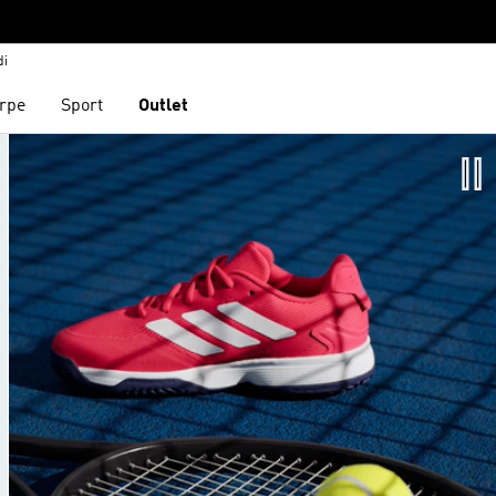
di
rpe
Sport
Outlet