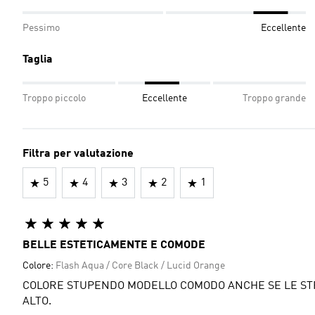
Pessimo
Eccellente
Taglia
Troppo piccolo
Eccellente
Troppo grande
Filtra per valutazione
5
4
3
2
1
BELLE ESTETICAMENTE E COMODE
Colore:
Flash Aqua / Core Black / Lucid Orange
COLORE STUPENDO MODELLO COMODO ANCHE SE LE STRI
ALTO.