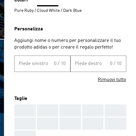
Colori
Pure Ruby / Cloud White / Dark Blue
Personalizza
Aggiungi nome o numero per personalizzare il tuo
prodotto adidas o per creare il regalo perfetto!
Piede sinistro
0 / 10
Piede destro
0 / 10
Rimuovi tutto
Taglie
AAA
AAA
AAA
AAA
AAA
AAA
AAA
AAA
AAA
AAA