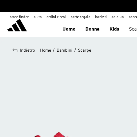
store finder
aiuto
ordini e resi
carte regalo
iscriviti
adiclub
acce
Uomo
Donna
Kids
Sca
/
/
Indietro
Home
Bambini
Scarpe