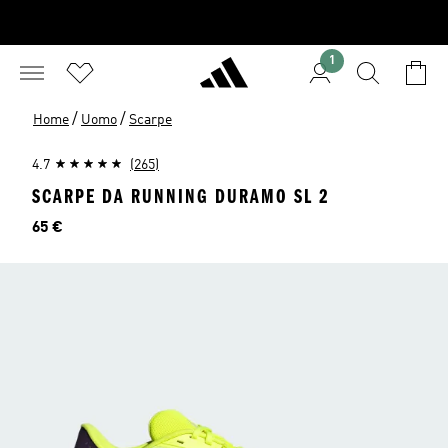
1
/
/
Home
Uomo
Scarpe
4.7
(265)
SCARPE DA RUNNING DURAMO SL 2
Prezzo
65 €