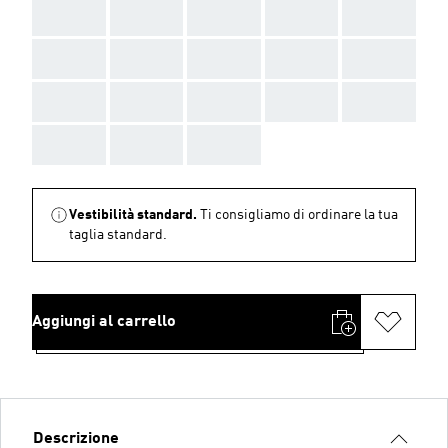
AAA
AAA
AAA
AAA
AAA
AAA
AAA
AAA
AAA
AAA
AAA
AAA
AAA
AAA
AAA
AAA
AAA
AAA
Vestibilità standard.
Ti consigliamo di ordinare la tua
taglia standard.
Aggiungi al carrello
Descrizione