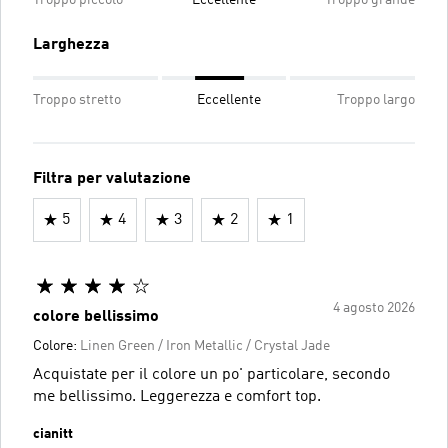
Larghezza
Troppo stretto
Eccellente
Troppo largo
Filtra per valutazione
5
4
3
2
1
4 agosto 2026
colore bellissimo
Colore:
Linen Green / Iron Metallic / Crystal Jade
Acquistate per il colore un po' particolare, secondo
me bellissimo. Leggerezza e comfort top.
cianitt