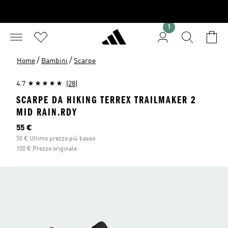
1
/
/
Home
Bambini
Scarpe
4.7
(28)
SCARPE DA HIKING TERREX TRAILMAKER 2
MID RAIN.RDY
Prezzo attuale
55 €
50 € Ultimo prezzo più basso
100 € Prezzo originale