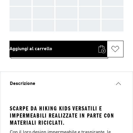
AAA
AAA
AAA
AAA
AAA
AAA
AAA
AAA
AAA
AAA
Aggiungi al carrello
Descrizione
SCARPE DA HIKING KIDS VERSATILI E
IMPERMEABILI REALIZZATE IN PARTE CON
MATERIALI RICICLATI.
Con il loro design impermeabile e traspirante, le