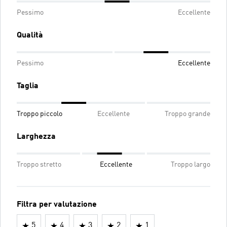
Pessimo
Eccellente
Qualità
Pessimo
Eccellente
Taglia
Troppo piccolo
Eccellente
Troppo grande
Larghezza
Troppo stretto
Eccellente
Troppo largo
Filtra per valutazione
5
4
3
2
1