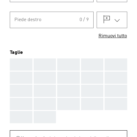
Piede destro
0 / 9
Rimuovi tutto
Taglie
AAA
AAA
AAA
AAA
AAA
AAA
AAA
AAA
AAA
AAA
AAA
AAA
AAA
AAA
AAA
AAA
AAA
AAA
AAA
AAA
AAA
AAA