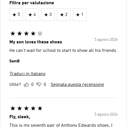
Filtra per valutazione
5
4
3
2
1
5 agosto 2026
My son loves these shoes
He can’t wait for school to start to show all his friends
SamB
Traduci in Italiano
Utile?
0
0
Segnala questa recensione
5 agosto 2026
Fly, sleek,
This is my seventh pair of Anthony Edwards shoes. I