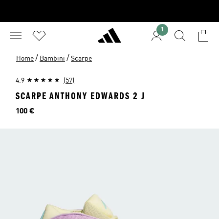
1
/
/
Home
Bambini
Scarpe
4.9
(57)
SCARPE ANTHONY EDWARDS 2 J
Prezzo
100 €