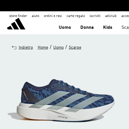
store finder
aiuto
ordini e resi
carte regalo
iscriviti
adiclub
acce
Uomo
Donna
Kids
Sca
/
/
Indietro
Home
Uomo
Scarpe