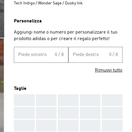
Tech Indigo / Wonder Sage / Dusky Ink
Personalizza
Aggiungi nome o numero per personalizzare il tuo
prodotto adidas o per creare il regalo perfetto!
Piede sinistro
0 / 8
Piede destro
0 / 8
Rimuovi tutto
Taglie
AAA
AAA
AAA
AAA
AAA
AAA
AAA
AAA
AAA
AAA
AAA
AAA
AAA
AAA
AAA