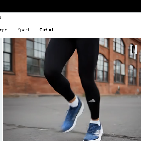
di
rpe
Sport
Outlet