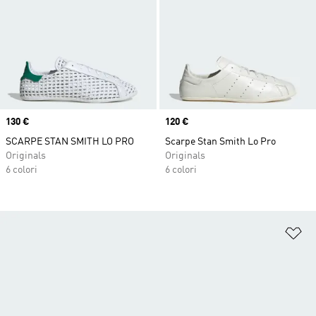
Price
130 €
Price
120 €
SCARPE STAN SMITH LO PRO
Scarpe Stan Smith Lo Pro
Originals
Originals
6 colori
6 colori
Ag