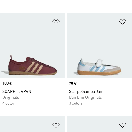
Aggiungi alla lista dei desideri
Ag
Price
130 €
Price
70 €
SCARPE JAPAN
Scarpe Samba Jane
Originals
Bambini Originals
4 colori
3 colori
Aggiungi alla lista dei desideri
Ag