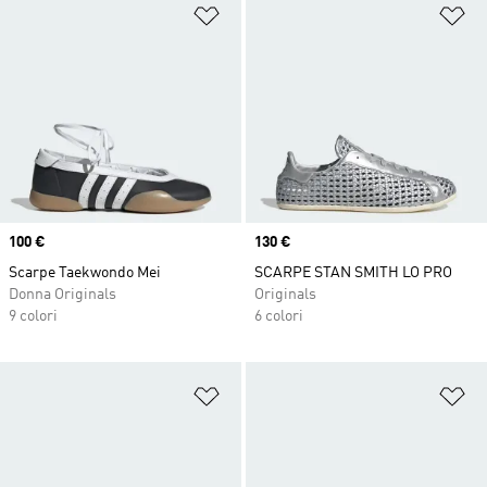
Aggiungi alla lista dei desideri
Ag
Price
100 €
Price
130 €
Scarpe Taekwondo Mei
SCARPE STAN SMITH LO PRO
Donna Originals
Originals
9 colori
6 colori
Aggiungi alla lista dei desideri
Ag