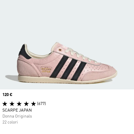
Price
120 €
(677)
SCARPE JAPAN
Donna Originals
22 colori