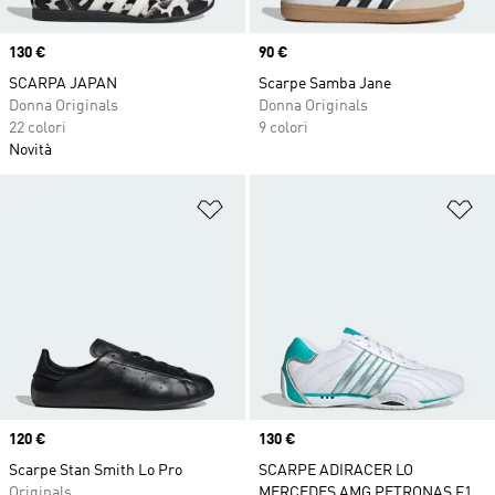
Price
130 €
Price
90 €
SCARPA JAPAN
Scarpe Samba Jane
Donna Originals
Donna Originals
22 colori
9 colori
Novità
Aggiungi alla lista dei desideri
Ag
Price
120 €
Price
130 €
Scarpe Stan Smith Lo Pro
SCARPE ADIRACER LO
Originals
MERCEDES AMG PETRONAS F1