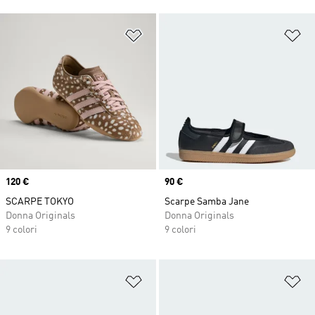
Aggiungi alla lista dei desideri
Ag
Price
120 €
Price
90 €
SCARPE TOKYO
Scarpe Samba Jane
Donna Originals
Donna Originals
9 colori
9 colori
Aggiungi alla lista dei desideri
Ag