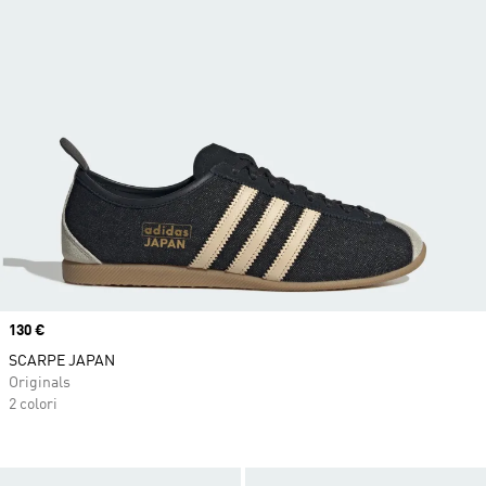
Price
130 €
SCARPE JAPAN
Originals
2 colori