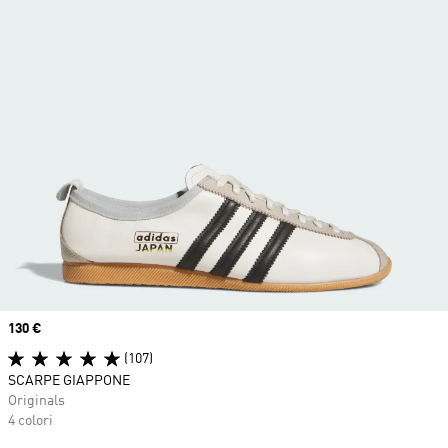
Price
130 €
(107)
SCARPE GIAPPONE
Originals
4 colori