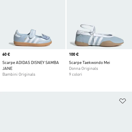
Price
60 €
Price
100 €
Scarpe ADIDAS DISNEY SAMBA
Scarpe Taekwondo Mei
JANE
Donna Originals
Bambini Originals
9 colori
Ag