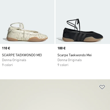
Price
110 €
Price
100 €
SCARPE TAEKWONDO MEI
Scarpe Taekwondo Mei
Donna Originals
Donna Originals
9 colori
9 colori
Ag