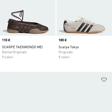
Price
110 €
Price
100 €
SCARPE TAEKWONDO MEI
Scarpe Tokyo
Donna Originals
Originals
9 colori
9 colori
Ag