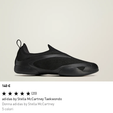
Price
140 €
(20)
adidas by Stella McCartney Taekwondo
Donna adidas by Stella McCartney
5 colori