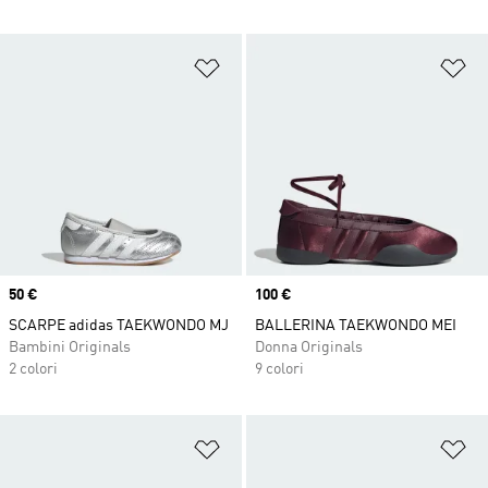
Aggiungi alla lista dei desideri
Ag
Price
50 €
Price
100 €
SCARPE adidas TAEKWONDO MJ
BALLERINA TAEKWONDO MEI
Bambini Originals
Donna Originals
2 colori
9 colori
Aggiungi alla lista dei desideri
Ag