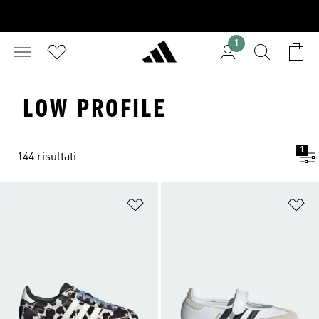
1
LOW PROFILE
1
144 risultati
Aggiungi alla lista dei desideri
Ag