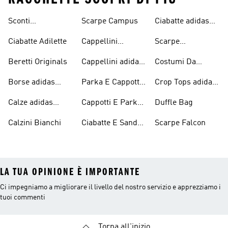
Sconti
Scarpe Campus
Ciabatte adidas
Abbigliamento
Originals
Ciabatte Adilette
Cappellini
Scarpe
adidas Originals
Originals
Continental 80
Beretti Originals
Cappellini adidas
Costumi Da
Originals
Bagno Originals
Borse adidas
Parka E Cappotti
Crop Tops adidas
Originals
Blu
Originals
Calze adidas
Cappotti E Parkas
Duffle Bag
Originals
Originals
Calzini Bianchi
Ciabatte E Sandali
Scarpe Falcon
Bianchi
LA TUA OPINIONE È IMPORTANTE
Ci impegniamo a migliorare il livello del nostro servizio e apprezziamo i
tuoi commenti
Torna all'inizio