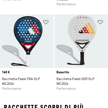
Performance
Aggiungi alla lista dei desideri
Ag
Price
160 €
Esaurito
Racchetta Padel FRA OLP
Racchetta Padel GER OLP
WC2026
WC2026
Performance
Performance
RACCHETTE SCOPRI DI PIÙ