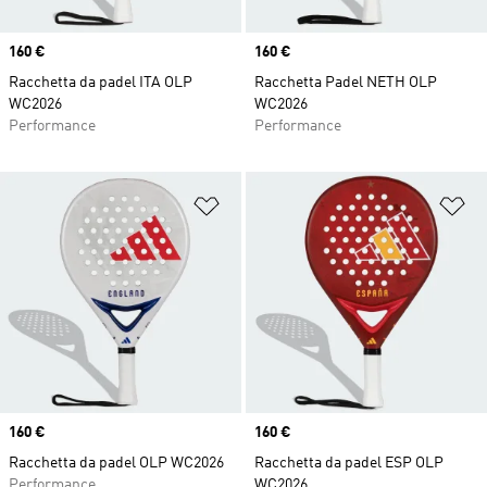
Price
160 €
Price
160 €
Racchetta da padel ITA OLP
Racchetta Padel NETH OLP
WC2026
WC2026
Performance
Performance
Aggiungi alla lista dei desideri
Ag
Price
160 €
Price
160 €
Racchetta da padel OLP WC2026
Racchetta da padel ESP OLP
Performance
WC2026