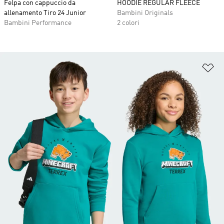
Felpa con cappuccio da
HOODIE REGULAR FLEECE
allenamento Tiro 24 Junior
Bambini Originals
Bambini Performance
2 colori
Ag