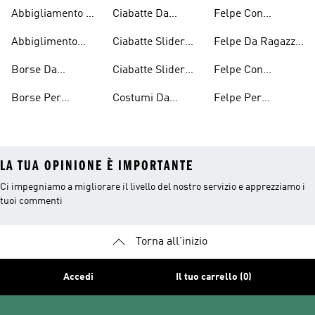
Tennis Per
Bagno Da
Ragazze
Abbigliamento Da
Ciabatte Da
Felpe Con
Ragazze
Ragazzo
Tennis Per
Bambino
Cappuccio
Abbiglimento
Ciabatte Slider
Felpe Da Ragazza
Ragazzi
Bambini
Ecosostenibile
Ragazza
Con Il Cappuccio
Borse Da
Ciabatte Slider
Felpe Con
Bambini
Bambino
Ragazzi
Cappuccio Da
Borse Per
Costumi Da
Felpe Per
Ragazzi
Ragazze
Bagno Per
Bambini
LA TUA OPINIONE È IMPORTANTE
Ci impegniamo a migliorare il livello del nostro servizio e apprezziamo i
tuoi commenti
Torna all'inizio
Accedi
Il tuo carrello (0)