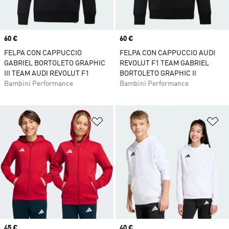
Price
60 €
Price
60 €
FELPA CON CAPPUCCIO
FELPA CON CAPPUCCIO AUDI
GABRIEL BORTOLETO GRAPHIC
REVOLUT F1 TEAM GABRIEL
III TEAM AUDI REVOLUT F1
BORTOLETO GRAPHIC II
Bambini Performance
Bambini Performance
Aggiungi alla lista dei desideri
Ag
Price
45 €
Price
40 €