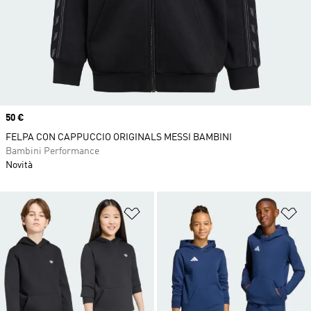
Price
50 €
FELPA CON CAPPUCCIO ORIGINALS MESSI BAMBINI
Bambini Performance
Novità
Aggiungi alla lista dei desideri
Ag