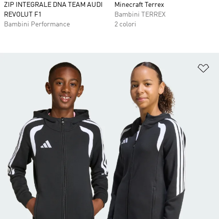
ZIP INTEGRALE DNA TEAM AUDI
Minecraft Terrex
REVOLUT F1
Bambini TERREX
Bambini Performance
2 colori
Ag