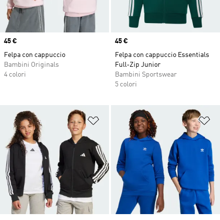
Price
45 €
Price
45 €
Felpa con cappuccio
Felpa con cappuccio Essentials
Bambini Originals
Full-Zip Junior
4 colori
Bambini Sportswear
5 colori
Aggiungi alla lista dei desideri
Ag