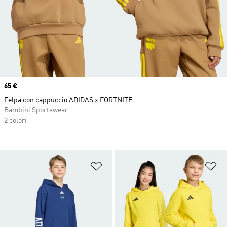
Price
65 €
Felpa con cappuccio ADIDAS x FORTNITE
Bambini Sportswear
2 colori
Aggiungi alla lista dei desideri
Ag