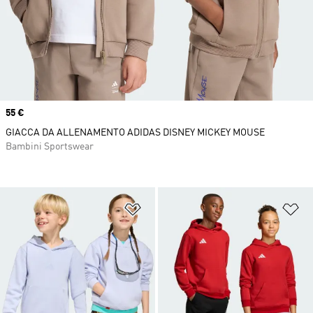
Price
55 €
GIACCA DA ALLENAMENTO ADIDAS DISNEY MICKEY MOUSE
Bambini Sportswear
Aggiungi alla lista dei desideri
Ag