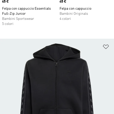
Price
45 €
Price
45 €
Felpa con cappuccio Essentials
Felpa con cappuccio
Full-Zip Junior
Bambini Originals
Bambini Sportswear
4 colori
5 colori
Ag