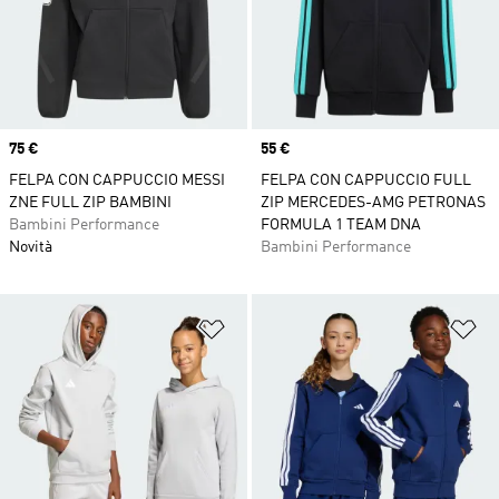
Price
75 €
Price
55 €
FELPA CON CAPPUCCIO MESSI
FELPA CON CAPPUCCIO FULL
ZNE FULL ZIP BAMBINI
ZIP MERCEDES-AMG PETRONAS
Bambini Performance
FORMULA 1 TEAM DNA
Novità
Bambini Performance
Aggiungi alla lista dei desideri
Ag