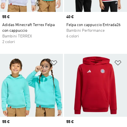
Price
55 €
Price
40 €
Adidas Minecraft Terrex Felpa
Felpa con cappuccio Entrada26
con cappuccio
Bambini Performance
Bambini TERREX
6 colori
2 colori
Aggiungi alla lista dei desideri
Ag
Price
55 €
Price
55 €