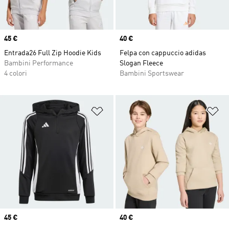
Price
45 €
Price
40 €
Entrada26 Full Zip Hoodie Kids
Felpa con cappuccio adidas
Bambini Performance
Slogan Fleece
4 colori
Bambini Sportswear
Aggiungi alla lista dei desideri
Ag
Price
45 €
Price
40 €