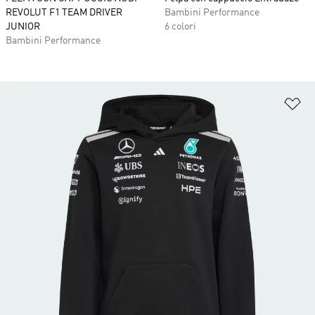
REVOLUT F1 TEAM DRIVER
Bambini Performance
JUNIOR
6 colori
Bambini Performance
Ag