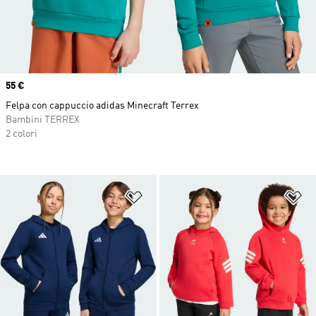
Price
55 €
Felpa con cappuccio adidas Minecraft Terrex
Bambini TERREX
2 colori
Aggiungi alla lista dei desideri
Ag