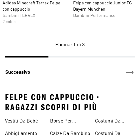
Adidas Minecraft Terrex Felpa
Felpa con cappuccio Junior FC
con cappuccio
Bayern München
Bambini TERREX
Bambini Performance
2 colori
Pagina: 1 di 3
Successivo
FELPE CON CAPPUCCIO •
RAGAZZI SCOPRI DI PIÙ
Vestiti Da Bebè
Borse Per
Costumi Da
Bambini
Ragazzi
Bagno Per
Abbigliamento Da
Calze Da Bambino
Costumi Da
Bambine E