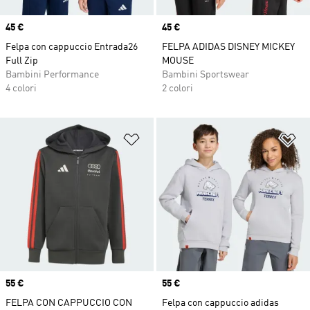
Price
45 €
Price
45 €
Felpa con cappuccio Entrada26
FELPA ADIDAS DISNEY MICKEY
Full Zip
MOUSE
Bambini Performance
Bambini Sportswear
4 colori
2 colori
Aggiungi alla lista dei desideri
Ag
Price
55 €
Price
55 €
FELPA CON CAPPUCCIO CON
Felpa con cappuccio adidas