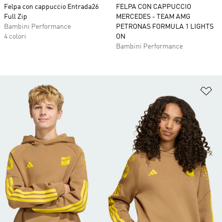
Felpa con cappuccio Entrada26
FELPA CON CAPPUCCIO
Full Zip
MERCEDES - TEAM AMG
Bambini Performance
PETRONAS FORMULA 1 LIGHTS
4 colori
ON
Bambini Performance
Ag