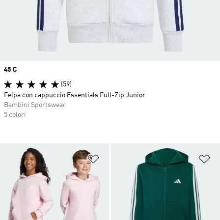
Price
45 €
(59)
Felpa con cappuccio Essentials Full-Zip Junior
Bambini Sportswear
5 colori
Aggiungi alla lista dei desideri
Ag