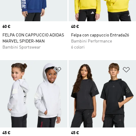
Price
60 €
Price
40 €
FELPA CON CAPPUCCIO ADIDAS
Felpa con cappuccio Entrada26
MARVEL SPIDER-MAN
Bambini Performance
Bambini Sportswear
6 colori
Aggiungi alla lista dei desideri
Ag
Price
45 €
Price
45 €