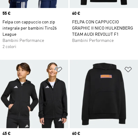
Price
55 €
Price
60 €
Felpa con cappuccio con zip
FELPA CON CAPPUCCIO
integrale per bambini Tiro26
GRAPHIC II NICO HULKENBERG
League
TEAM AUDI REVOLUT F1
Bambini Performance
Bambini Performance
2 colori
Aggiungi alla lista dei desideri
Ag
Price
45 €
Price
60 €