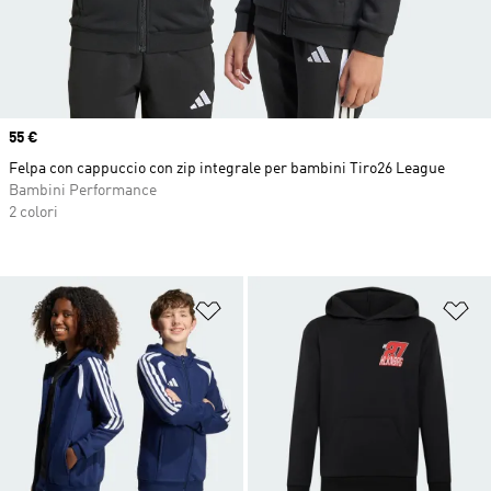
Price
55 €
Felpa con cappuccio con zip integrale per bambini Tiro26 League
Bambini Performance
2 colori
Aggiungi alla lista dei desideri
Ag