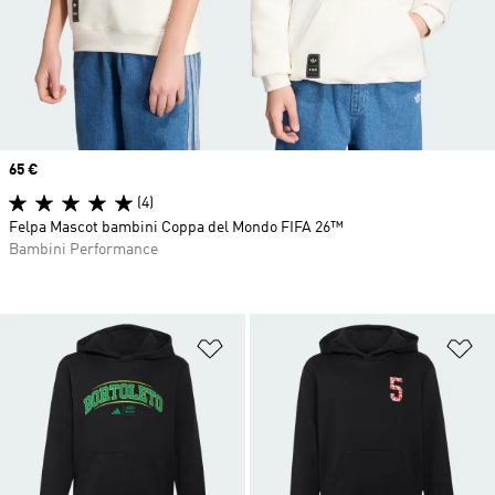
Price
65 €
(4)
Felpa Mascot bambini Coppa del Mondo FIFA 26™
Bambini Performance
Aggiungi alla lista dei desideri
Ag