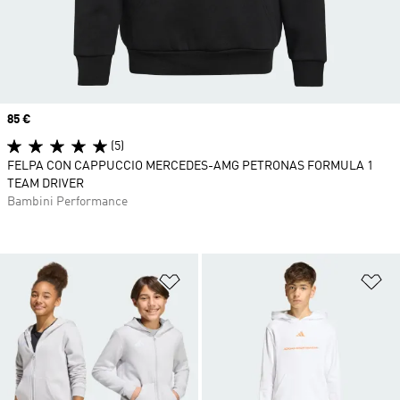
Price
85 €
(5)
FELPA CON CAPPUCCIO MERCEDES-AMG PETRONAS FORMULA 1
TEAM DRIVER
Bambini Performance
Aggiungi alla lista dei desideri
Ag